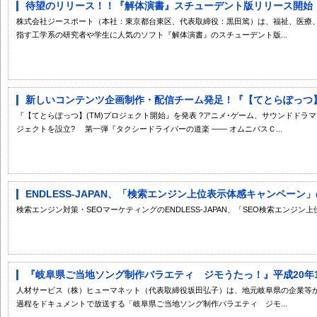
待望のリリース！！『解体演書』スチューデント版リリース開始
株式会社ジースポート（本社：東京都台東区、代表取締役：黒田篤）は、福祉、医療
指す工学系の研究者や学生に人気のソフト『解体演書』のスチューデント版...
新しいコンテンツ企画制作・配信チーム発足！『【てとらぽっつ】プ
『【てとらぽっつ】(TM)プロジェクト開始』を発表 ?アニメ･ゲーム、サウンドド
ジェクトを設立? 第一弾『タクシードライバーの道楽 ―― オムニバスＣ...
ENDLESS-JAPAN、「検索エンジン上位表示体感キャンペーン
検索エンジン対策・SEOマーケティングのENDLESS-JAPAN、「SEO検索エンジ
『岐阜県ご当地ソング制作バラエティ ジモうたっ！』平成20年1月
人材サービス（株）ヒューマネット（代表取締役坂田弘子）は、地元岐阜県の企業等
過程をドキュメントで放送する「岐阜県ご当地ソング制作バラエティ ジモ...