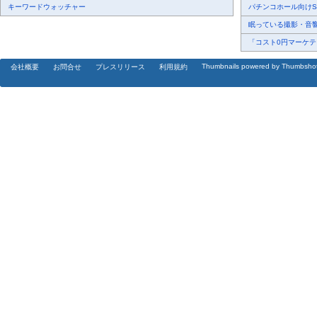
キーワードウォッチャー
パチンコホール向けSN
眠っている撮影・音響・
「コスト0円マーケティ
Thumbnails powered by Thumbsho
会社概要
お問合せ
プレスリリース
利用規約