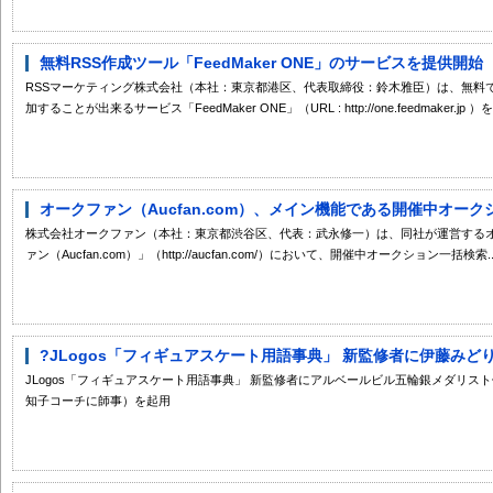
無料RSS作成ツール「FeedMaker ONE」のサービスを提供開始
RSSマーケティング株式会社（本社：東京都港区、代表取締役：鈴木雅臣）は、無料
加することが出来るサービス「FeedMaker ONE」（URL : http://one.feedmaker.jp ）を2
オークファン（Aucfan.com）、メイン機能である開催中オークシ
株式会社オークファン（本社：東京都渋谷区、代表：武永修一）は、同社が運営する
ァン（Aucfan.com）」（http://aucfan.com/）において、開催中オークション一括検索..
?JLogos「フィギュアスケート用語事典」 新監修者に伊藤みど
JLogos「フィギュアスケート用語事典」 新監修者にアルベールビル五輪銀メダリ
知子コーチに師事）を起用