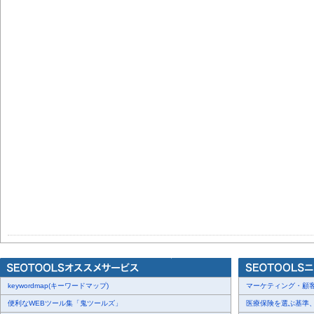
keywordmap(キーワードマップ)
マーケティング・顧客・
便利なWEBツール集「鬼ツールズ」
医療保険を選ぶ基準、圧