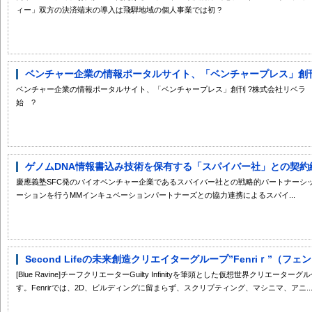
ィー」双方の決済端末の導入は飛騨地域の個人事業では初 ?
ベンチャー企業の情報ポータルサイト、「ベンチャープレス」創
ベンチャー企業の情報ポータルサイト、「ベンチャープレス」創刊 ?株式会社リベラ
始 ?
ゲノムDNA情報書込み技術を保有する「スパイバー社」との契約締
慶應義塾SFC発のバイオベンチャー企業であるスパイバー社との戦略的パートナーシ
ーションを行うMMインキュベーションパートナーズとの協力連携によるスパイ...
Second Lifeの未来創造クリエイターグループ”Fenriｒ”（フ
[Blue Ravine]チーフクリエーターGuilty Infinityを筆頭とした仮想世界クリエータ
す。Fenrirでは、2D、ビルディングに留まらず、スクリプティング、マシニマ、アニ..