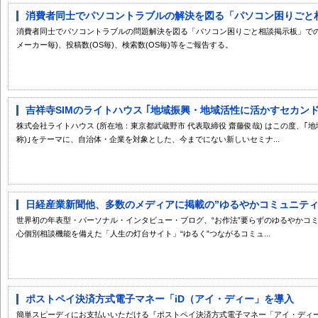
消費者同士でパソコントラブルの解決を図る「パソコン困りごと相談
消費者同士でパソコントラブルの問題解決を図る「パソコン困りごと相談掲示板」での
メーカー毎)、投稿数(OS毎)、検索数(OS毎)等をご報告する。
吉祥寺SIMのライトハウス ｢地域振興・地域活性に活かすセカンドラ
株式会社ライトハウス (所在地：東京都武蔵野市 代表取締役 齋藤俊哉) はこの度、｢
称)｣をテーマに、自治体・企業を対象とした、今までにない新しいセミナ...
日経産業新聞他、多数のメディアに掲載の”ゆるやかコミュニティ”「
世界初の年表型・パーソナル・インタビュー・ブログ、“お作法”要らずのゆるやかコ
心個別相談機能を備えた「人生の灯台サイト」“ゆるく”つながるコミュ...
ポストペイ決済方式電子マネー「iD（アイ・ディー」を導入
簡単スピーディにお支払いいただける『ポストペイ決済方式電子マネー「アイ・ディー