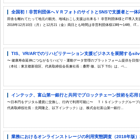
全国初！非営利団体へＶＲフォトのサイトとSNSで支援者と一体応
田舎を離れてたって地元の観光、地域おこし支援は出来る！ 非営利団体様とIT導入
2018年12月10日（月）と12月21（金）両日とも時間は非営利団体様13時〜14時、IT...
TIS、VR/ARでのリハビリテーション支援ビジネスを展開するsilv
〜 健康寿命延伸につながるリハビリ・運動データ管理のプラットフォーム提供を目指す 
（本社：東京都新宿区、代表取締役会長兼社長：桑野 徹、以下 TIS）は、ベ...
インテック、富山第一銀行と共同でブロックチェーン技術を応用した
〜日本円をデジタル通貨に交換し、行内で利用可能に〜 ＴＩＳインテックグループ
代表取締役社長：北岡隆之、以下インテック）は、株式会社富山第一銀行...
業務におけるオンラインストレージの利用実態調査（2018年版）オ