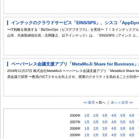
インテックのクラウドサービス「EINS/SPS」、シスコ「AppDyna
〜IT戦略を推進する「BizDevOps（ビズデブオプス)」を実現〜 ＴＩＳインテッ
山市、代表取締役社長：北岡隆之、以下インテック）は、「EINS/SPS（アインス エ...
ペーパーレス会議支援アプリ「MetaMoJi Share for Busine
2018年11月27日 株式会社MetaMoJi ペーパーレス会議支援アプリ「MetaMoJi Share
員会議で採用 〜教員のICTスキルを向上させ、授業のクオリティを高めることが目的〜 株
<< 前月
< 前へ ｜
次へ >
次月 >>
2006年
1月
2月
3月
4月
5月
6月
2007年
1月
2月
3月
4月
5月
6月
2008年
1月
2月
3月
4月
5月
6月
2009年
1月
2月
3月
4月
5月
6月