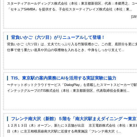
スターティアホールディングス株式会社（本社：東京都新宿区、代表：本郷秀之、コー
「セキュアSAMBA」を提供する、子会社スターティアレイズ株式会社（本社：東...
[1
背負いかご（六ツ目）がリニューアルして登場！
背負いかご（六ツ目）は、丈夫でたっぷり入る竹製収穫かご。この度、底部分を更に
仕事で使う重たい道具や沢山の収穫物を入れるとき、中身をしっかり支えて...
TIS、東京駅の案内業務にAIを活用する実証実験に協力
〜チャットボットクラウドサービス「DialogPlay」を搭載したスマートスピーカーで
インテックグループのTIS株式会社（本社：東京都新宿区、代表取締役会長兼社...
フレンテ南大沢（新館）５階を「南大沢駅まえダイニング 〜東京ミ
１２月１３日（木）オープン、新たに３店舗が出店 京王電鉄株式会社（本社：東京
日（木）に京王相模原線南大沢駅に近接する商業施設「フレンテ南大沢（...