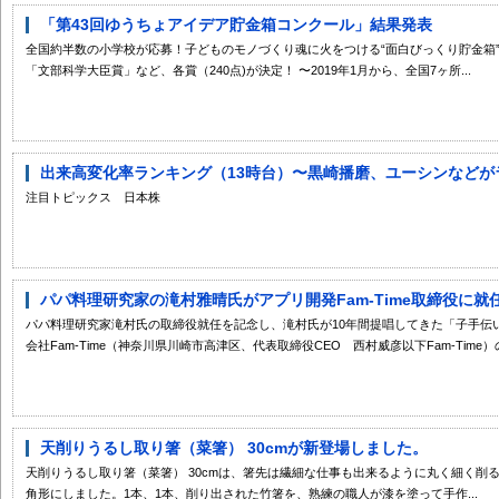
「第43回ゆうちょアイデア貯金箱コンクール」結果発表
全国約半数の小学校が応募！子どものモノづくり魂に火をつける“面白びっくり貯金箱”
「文部科学大臣賞」など、各賞（240点)が決定！ 〜2019年1月から、全国7ヶ所...
出来高変化率ランキング（13時台）〜黒崎播磨、ユーシンなどが
注目トピックス 日本株
パパ料理研究家の滝村雅晴氏がアプリ開発Fam-Time取締役に就任
パパ料理研究家滝村氏の取締役就任を記念し、滝村氏が10年間提唱してきた「子手伝い
会社Fam-Time（神奈川県川崎市高津区、代表取締役CEO 西村威彦以下Fam-Time）の
天削りうるし取り箸（菜箸） 30cmが新登場しました。
天削りうるし取り箸（菜箸） 30cmは、箸先は繊細な仕事も出来るように丸く細く削
角形にしました。1本、1本、削り出された竹箸を、熟練の職人が漆を塗って手作...