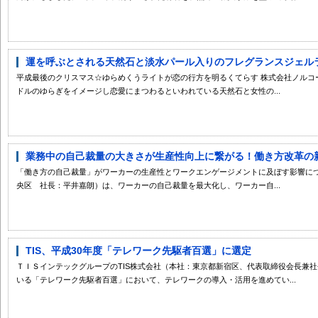
運を呼ぶとされる天然石と淡水パール入りのフレグランスジェル
平成最後のクリスマス☆ゆらめくうライトが恋の行方を明るくてらす 株式会社ノルコ
ドルのゆらぎをイメージし恋愛にまつわるといわれている天然石と女性の...
業務中の自己裁量の大きさが生産性向上に繋がる！働き方改革の新た
「働き方の自己裁量」がワーカーの生産性とワークエンゲージメントに及ぼす影響につ
央区 社長：平井嘉朗）は、ワーカーの自己裁量を最大化し、ワーカー自...
TIS、平成30年度「テレワーク先駆者百選」に選定
ＴＩＳインテックグループのTIS株式会社（本社：東京都新宿区、代表取締役会長兼社長
いる「テレワーク先駆者百選」において、テレワークの導入・活用を進めてい...