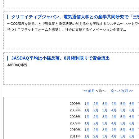
クリエイティブジャパン、電気通信大学との産学共同研究で「三密」
〜CO2濃度を測ることで密集度と換気状況の見える化を実現するシステム〜 ネット
持つＩＴプラットフォームを構築し、社会に貢献するイノベーション企業で...
JASDAQ平均は小幅反落、8月権利取りで資金流出
JASDAQ市況
<< 前月
< 前へ ｜
次へ >
次月 >>
2006年
1月
2月
3月
4月
5月
6月
2007年
1月
2月
3月
4月
5月
6月
2008年
1月
2月
3月
4月
5月
6月
2009年
1月
2月
3月
4月
5月
6月
2010年
1月
2月
3月
4月
5月
6月
2011年
1月
2月
3月
4月
5月
6月