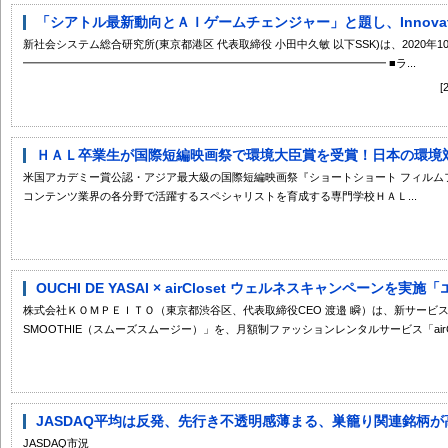
「シアトル最新動向とＡＩゲームチェンジャー」と題し、Innovation Fin
新社会システム総合研究所(東京都港区 代表取締役 小田中久敏 以下SSK)は、2020年
━━━━━━━━━━━━━━━━━━━━━━━━━━━━━━━━━ ■ラ...
ＨＡＬ卒業生が国際短編映画祭で環境大臣賞を受賞！日本の環境対策
米国アカデミー賞公認・アジア最大級の国際短編映画祭『ショートショート フィルムフェ
コンテンツ業界の各分野で活躍するスペシャリストを育成する専門学校ＨＡＬ...
OUCHI DE YASAI × airCloset ウェルネスキャンペーンを実
株式会社ＫＯＭＰＥＩＴＯ（東京都渋谷区、代表取締役CEO 渡邉 瞬）は、新サービス
SMOOTHIE（スムーズスムージー）」を、月額制ファッションレンタルサービス「airClos
JASDAQ平均は反発、先行き不透明感薄まる、巣籠り関連銘柄が
JASDAQ市況