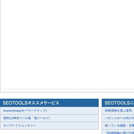
keywordmap(キーワードマップ)
医療保険を選ぶ基準、圧
便利なWEBツール集「鬼ツールズ」
パチンコホール向けSN
キーワードウォッチャー
眠っている撮影・音響・
【結婚指輪の選び方調査