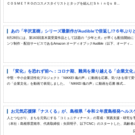
ＣＯＳＭＥＴＲＯのコスメスタイリストとタッグを組んだＳｈｉｎＱｓ Ｂ...
あの「半沢直樹」シリーズ最新作がAudibleで倍返し!?６年ぶりと
8月28日には、第163回直木賞受賞作品として話題の『少年と犬』が早くも配信開始
ンツ制作・配信サービスであるAmazon オーディオブックAudible（以下、オーディ...
「変化」を恐れず前へ：コロナ期、難局を乗り越える「企業文化」を
中堅・中小企業活性化プロジェクト「NIKKEI 魂の声」に動画を応募。気づきを得
の「企業文化」を動画で表現しました。 「NIKKEI 魂の声」に動画を応募 株式...
お元気応援隊「ナスくる」が、島根県「令和２年度島根発ヘルスケア
人とつながり、まちを元気にする「コミュニティナース」の育成・実践支援・研究を手がけるCom
（本社：島根県雲南市、代表取締役：矢田明子、以下CNC）のスタートした、高齢者の.