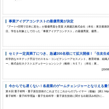
事業アイデアコンテストの最優秀賞が決定
『アート×空間で日本に彩を』が最優秀賞を受賞 大東建託株式会社（本社：東京都港
日、学生を対象として行った「事業アイデアコンテスト」の最優秀賞、優秀...
セミナー定員満了につき、急遽200名様にて拡大開催！「住友生命D
科学的なＨＲテック手法でのスキル・コンピテンシーアセスメント、教育研修、組織
ー、株式会社ネクストエデュケーションシンク（略称：ＮＥＴ）（本社：東...
[20
今からでも遅くない！各産業のゲームチェンジャーとなりえる量子技
第８回 量子材料・量子派生技術のこれまでとこれからのプレイヤー（後編） [表1: https://prtimes.jp/
量子材料・量子科学理論・量子生命科学・量子派生技術に関する出願済み特許に...