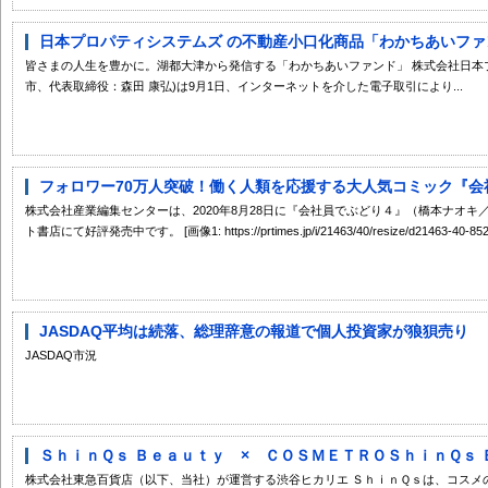
日本プロパティシステムズ の不動産小口化商品「わかちあいファン
皆さまの人生を豊かに。湖都大津から発信する「わかちあいファンド」 株式会社日本
市、代表取締役：森田 康弘)は9月1日、インターネットを介した電子取引により...
フォロワー70万人突破！働く人類を応援する大人気コミック『会社
株式会社産業編集センターは、2020年8月28日に『会社員でぶどり４』（橋本ナオ
ト書店にて好評発売中です。 [画像1: https://prtimes.jp/i/21463/40/resize/d21463-40-8527
JASDAQ平均は続落、総理辞意の報道で個人投資家が狼狽売り
JASDAQ市況
ＳｈｉｎＱｓ Ｂｅａｕｔｙ × ＣＯＳＭＥＴＲＯＳｈｉｎＱｓ Ｂｅ
株式会社東急百貨店（以下、当社）が運営する渋谷ヒカリエ ＳｈｉｎＱｓは、コスメ