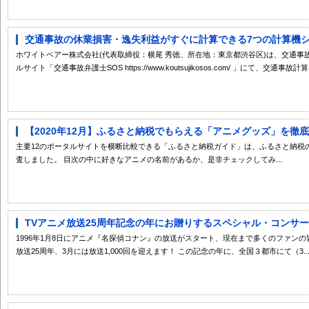
交通事故の休業損害・逸失利益がすぐに計算できる7つの計算機シリ
ホワイトベアー株式会社(代表取締役：横尾 秀徳、所在地：東京都渋谷区)は、交通
ルサイト「交通事故弁護士SOS https://www.koutsujikosos.com/ 」にて、交通事故計算.
【2020年12月】ふるさと納税でもらえる「アニメグッズ」を徹
主要12のポータルサイトを横断比較できる「ふるさと納税ガイド」は、ふるさと納税
査しました。 目次の中に好きなアニメの名前があるか、是非チェックしてみ...
TVアニメ放送25周年記念の年にお贈りするスペシャル・コンサート
1996年1月8日にアニメ『名探偵コナン』の放送がスタート、現在まで多くのファンの皆
放送25周年、3月には放送1,000回を迎えます！ この記念の年に、全国３都市にて（3..