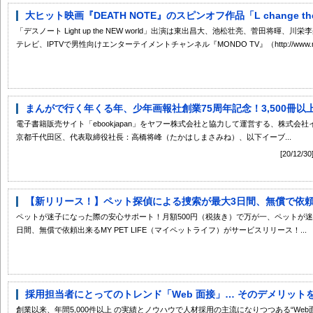
大ヒット映画『DEATH NOTE』のスピンオフ作品「L change th
「デスノート Light up the NEW world」出演は東出昌大、池松壮亮、菅田将暉
テレビ、IPTVで男性向けエンターテイメントチャンネル『MONDO TV』（http://www.mondo
まんがで行く年くる年、少年画報社創業75周年記念！3,500冊以上の
電子書籍販売サイト「ebookjapan」をヤフー株式会社と協力して運営する、株式
京都千代田区、代表取締役社長：高橋将峰（たかはしまさみね）、以下イーブ...
[20/1
【新リリース！】ペット探偵による捜索が最大3日間、無償で依頼出来る『
ペットが迷子になった際の安心サポート！月額500円（税抜き）で万が一、ペットが
日間、無償で依頼出来るMY PET LIFE（マイペットライフ）がサービスリリース！...
採用担当者にとってのトレンド「Web 面接」… そのデメリットを
創業以来、年間5,000件以上 の実績とノウハウで人材採用の主流になりつつある“We