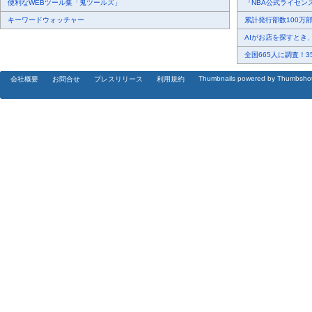
便利なWEBツール集「鬼ツールズ」
『NBA公式ライセンス
キーワードウォッチャー
累計発行部数100万部
AIがお店を探すとき、
全国665人に調査！35
Thumbnails powered by Thumbsho
会社概要
お問合せ
プレスリリース
利用規約