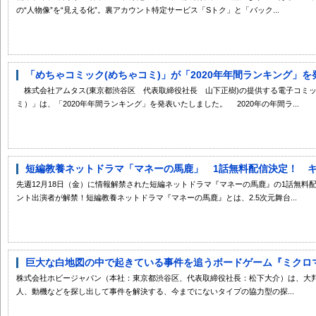
の“人物像”を“見える化”。裏アカウント特定サービス「Sトク」と「バック...
「めちゃコミック(めちゃコミ)」が「2020年年間ランキング」を発
株式会社アムタス(東京都渋谷区 代表取締役社長 山下正樹)の提供する電子コミ
ミ）」は、「2020年年間ランキング」を発表いたしました。 2020年の年間ラ...
短編教養ネットドラマ「マネーの馬鹿」 1話無料配信決定！ キャ
先週12月18日（金）に情報解禁された短編ネットドラマ『マネーの馬鹿』の1話無料
ント出演者が解禁！短編教養ネットドラマ『マネーの馬鹿』とは、2.5次元舞台...
巨大な白地図の中で起きている事件を追うボードゲーム『ミクロマク
株式会社ホビージャパン（本社：東京都渋谷区、代表取締役社長：松下大介）は、大
人、動機などを探し出して事件を解決する、今までにないタイプの協力型の探...