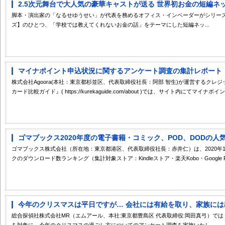
2.5次元舞台で大人気の豪華キャストが送る 世界初お金の短編ネッ
脚本・演出家の「なるせゆうせい」が代表を務めるオフィス・インベーダーがシリー
ズ】のひとつ、「学校では教えてくれないお金の話」をテーマにした短編ネッ...
マイナポイント申込状況に関するアンケート調査の集計レポート【ク
株式会社Agoora(本社：東京都杉並区、代表取締役社長：阿部 智生)が運営するク
カード比較ガイド』( https://kurekaguide.com/about )では、サイト内にてマイナポイン.
ゴマブックス2020年度の電子書籍・コミック、POD、DODの
ゴマブックス株式会社（所在地：東京都港区、代表取締役社長：赤井仁）は、2020年12
クのダウンロード数ランキング（集計対象ストア：Kindleストア・楽天Kobo・Google Pl.
今年のクリスマスは平日ですが… 会社には有給を取り、家族には出勤と
総合探偵社株式会社MR（エムアール、本社:東京都豊島区 代表取締役:岡田真弓）では 
を対象に、今年のクリスマスの過ごし方についてのアンケート調査を実施いたし...