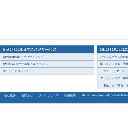
keywordmap(キーワードマップ)
パチンコホール向けSN
便利なWEBツール集「鬼ツールズ」
眠っている撮影・音響・
キーワードウォッチャー
「コスト0円マーケティ
マーケティング・顧客・
「名医」も「美食」も掲
Thumbnails powered by Thumbsho
会社概要
お問合せ
プレスリリース
利用規約