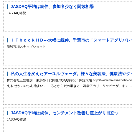
JASDAQ平均は続伸、参加者少なく閑散相場
JASDAQ市況
ＩＴｂｏｏｋＨＤ---大幅に続伸、千葉市の「スマートアグリバレー
新興市場スナップショット
私の人生を変えたアーユルヴェーダ。様々な美容法、健康法やダイエ
株式会社三笠書房（東京都千代田区/代表取締役：押鐘太陽 http://www.mikasashob
える せかいいち心地よい こころとからだの磨き方』著者アカリ・リッピーが、キン....
JASDAQ平均は続伸、センチメント改善し値上がり目立つ
JASDAQ市況