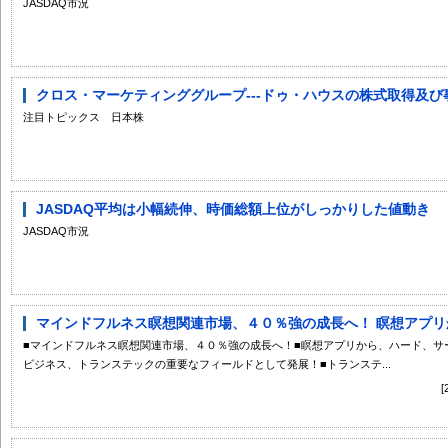
JASDAQ市況
クロス・マーケティンググループ---ドゥ・ハウスの株式取得及び
注目トピックス 日本株
JASDAQ平均は小幅続伸、時価総額上位がしっかりした値動き
JASDAQ市況
マインドフルネス瞑想関連市場、４０％強の成長へ！ 瞑想アプリか
■マインドフルネス瞑想関連市場、４０％強の成長へ！■瞑想アプリから、ハード、サ
ビジネス、トランステックの重要なフィールドとして発展！■トランステ...