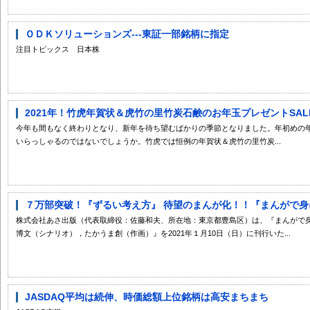
ＯＤＫソリューションズ---東証一部銘柄に指定
注目トピックス 日本株
2021年！竹虎年賀状＆虎竹の里竹炭石鹸のお年玉プレゼントSAL
今年も間もなく終わりとなり、新年を待ち望むばかりの季節となりました。年初めの
いらっしゃるのではないでしょうか。竹虎では恒例の年賀状＆虎竹の里竹炭...
７万部突破！『ずるい考え方』 待望のまんが化！！『まんがで身に
株式会社あさ出版（代表取締役：佐藤和夫、所在地：東京都豊島区）は、『まんがで身につ
博文（シナリオ），たかうま創（作画）』を2021年１月10日（日）に刊行いた...
JASDAQ平均は続伸、時価総額上位銘柄は高安まちまち