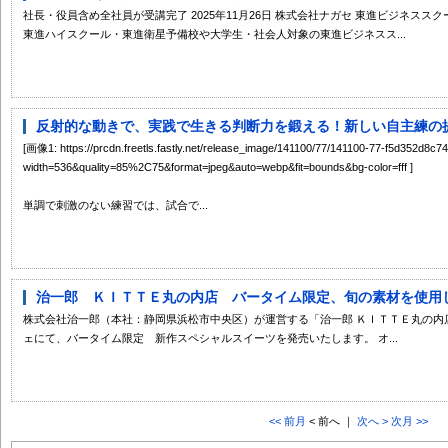
社長・役員含め全社員が受講完了 2025年11月26日 株式会社ナガセ 東進ビジネス
東進ハイスクール・東進衛星予備校や大学生・社会人対象の東進ビジネスス...
反射的な動きで、実践で生きる判断力を鍛える！新しい自主練の提案
[画像1: https://prcdn.freetls.fastly.net/release_image/141100/77/141100-77-f5d352d8
width=536&quality=85%2C75&format=jpeg&auto=webp&fit=bounds&bg-color=fff ]
単調で刺激のない練習では、試合で...
治一郎 ＫＩＴＴＥ丸の内店 バータイム限定、旬の素材を使用した
株式会社治一郎（本社：静岡県浜松市中央区）が運営する「治一郎 ＫＩＴＴＥ丸の内店」
ェにて、バータイム限定 新作スペシャルスイーツを発売いたします。 オ...
<< 前月
< 前へ ｜
次へ >
次月 >>