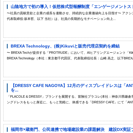
山陰地方で初の導入！仮想株式型報酬制度「エンゲージメントストッ
〜社員の貢献意欲と企業の成長を連動させ、持続的な企業価値向上を目指す〜 アクシス
代表取締役:坂本哲、以下 当社）は、社員の長期的なモチベーション向上...
BREXA Technology、(株)Kikuviと販売代理店契約を締結
〜 BREXA Techが提供する「PROTRUDE」において、AIヒアリングエージェント「Ki
BREXA Technology（本社：東京都千代田区、代表取締役社長：山崎 高之、以下BREXA 
【DRESSY CAFE NAGOYA】12月のディスプレイドレスは「A
を...
「PLACOLE & DRESSY」ブランドを展開する、冒険社プラコレ(本社：神奈川県鎌
ングドレスをもっと身近に、もっと気軽に、体感できる「DRESSY CAFE」にて「ANTEP
福岡市×蔵衛門、公民連携で地場建設業の課題解決 建設DX実証プ