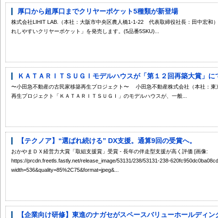
厚口から超厚口までクリヤーポケット5種類が新登場
株式会社LIHIT LAB.（本社：大阪市中央区農人橋1-1-22 代表取締役社長：田中宏
れしやすいクリヤーポケット」を発売します。(5品番5SKU)...
ＫＡＴＡＲＩＴＳＵＧＩモデルハウスが「第１２回再築大賞」にて林
〜小田急不動産の古民家移築再生プロジェクト〜 小田急不動産株式会社（本社：東
再生プロジェクト「ＫＡＴＡＲＩＴＳＵＧＩ」のモデルハウスが、一般...
【テクノア】“選ばれ続ける” DX支援。通算9回の受賞へ。
おかやまＤＸ経営力大賞「取組支援賞」受賞 - 長年の伴走型支援が高く評価 [画像:
https://prcdn.freetls.fastly.net/release_image/53131/238/53131-238-620fc950dc0ba0
width=536&quality=85%2C75&format=jpeg&...
【企業向け研修】東進のナガセがスペースバリューホールディングス