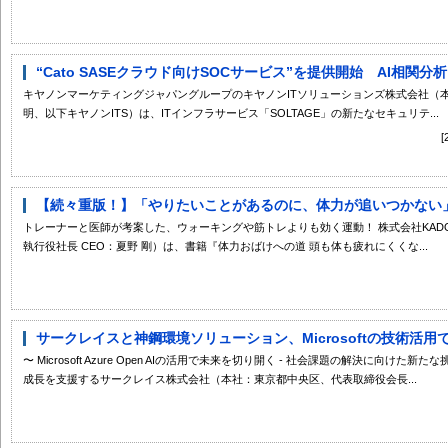
“Cato SASEクラウド向けSOCサービス”を提供開始 AI相関分
キヤノンマーケティングジャパングループのキヤノンITソリューションズ株式会社
明、以下キヤノンITS）は、ITインフラサービス「SOLTAGE」の新たなセキュリテ...
【続々重版！】「やりたいことがあるのに、体力が追いつかない」す
トレーナーと医師が考案した、ウォーキングや筋トレよりも効く運動！ 株式会社KADO
執行役社長 CEO：夏野 剛）は、書籍『体力おばけへの道 頭も体も疲れにくくな...
サークレイスと神鋼環境ソリューション、Microsoftの技術活用
〜 Microsoft Azure Open AIの活用で未来を切り開く - 社会課題の解決に向け
成長を支援するサークレイス株式会社（本社：東京都中央区、代表取締役会長...