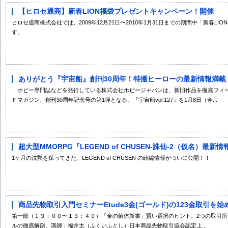
【ヒロセ通商】新春LION福袋プレゼントキャンペーン！開催
ヒロセ通商株式会社では、2009年12月21日〜2010年1月31日までの期間中「新春L
す。
ありがとう『宇宙船』創刊30周年！特撮ヒーローの最新情報満載！
ホビー専門誌などを発行している株式会社ホビージャパンは、新旧作品を徹底フィ
Ｆマガジン、創刊30周年記念号の第1弾となる、『宇宙船vol.127』を1月8日（金...
超大型MMORPG『LEGEND of CHUSEN-誅仙-2（仮名）最新
1ヶ月の沈黙を保ってきた、LEGEND of CHUSEN の続編情報がついに公開！！
商品先物取引入門セミナーEtude3金(ゴールド)の123金取引を始
第一部（１３：００〜１３：４０）「金の解体新書」賢い選択のヒント。2つの取引所
ルの徹底解剖。講師：福井太（ふくいふとし）日本商品先物取引協会認定上...