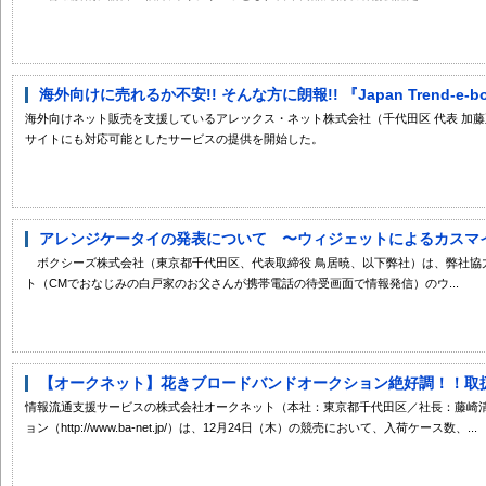
海外向けに売れるか不安!! そんな方に朗報!! 『Japan Trend-e-
海外向けネット販売を支援しているアレックス・ネット株式会社（千代田区 代表 加藤正明）は、
サイトにも対応可能としたサービスの提供を開始した。
アレンジケータイの発表について 〜ウィジェットによるカスマイズ
ボクシーズ株式会社（東京都千代田区、代表取締役 鳥居暁、以下弊社）は、弊社協力のS
ト（CMでおなじみの白戸家のお父さんが携帯電話の待受画面で情報発信）のウ...
【オークネット】花きブロードバンドオークション絶好調！！取扱高
情報流通支援サービスの株式会社オークネット（本社：東京都千代田区／社長：藤崎
ョン（http://www.ba-net.jp/）は、12月24日（木）の競売において、入荷ケース数、...