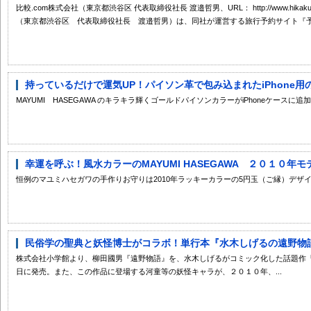
比較.com株式会社（東京都渋谷区 代表取締役社長 渡邉哲男、URL： http://www.hika
（東京都渋谷区 代表取締役社長 渡邉哲男）は、同社が運営する旅行予約サイト『予約
持っているだけで運気UP！パイソン革で包み込まれたiPhone用の
MAYUMI HASEGAWA のキラキラ輝くゴールドパイソンカラーがiPhoneケースに追
幸運を呼ぶ！風水カラーのMAYUMI HASEGAWA ２０１０年
恒例のマユミハセガワの手作りお守りは2010年ラッキーカラーの5円玉（ご縁）デザ
民俗学の聖典と妖怪博士がコラボ！単行本『水木しげるの遠野物語』
株式会社小学館より、柳田國男『遠野物語』を、水木しげるがコミック化した話題作
日に発売。また、この作品に登場する河童等の妖怪キャラが、２０１０年、...