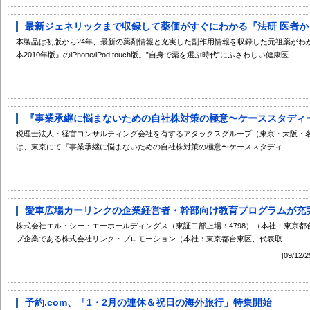
最新ジェネリックまで収録して薬価がすぐにわかる『法研 医者から
本製品は初版から24年、最新の薬剤情報と充実した副作用情報を収録した元祖薬がわ
本2010年版』のiPhone/iPod touch版。”自身で薬を選ぶ時代”にふさわしい健康医...
『事業承継に悩まないための自社株対策の極意〜ケーススタディーで
税理士法人・経営コンサルティング会社を有するアタックスグループ（東京・大阪・
は、東京にて『事業承継に悩まないための自社株対策の極意〜ケーススタディ...
愛車広場カーリンクの企業経営者・幹部向け教育プログラムが充実〜
株式会社エル・シー・エーホールディングス（東証二部上場：4798）（本社：東京
プ企業である株式会社リンク・プロモーション（本社：東京都台東区、代表取...
[09/
予約.com、「1・2月の連休＆祝日の海外旅行」特集開始