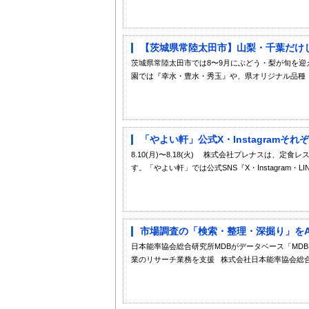
【茨城県常陸太田市】山梨・千葉だけじ
茨城県常陸太田市では8〜9月にぶどう・梨が旬を
園では『幸水・豊水・秀玉』や、県オリジナル品種『
「やよい軒」公式X・Instagramそ
8.10(月)〜8.18(火) 株式会社プレナスは、定
す。「やよい軒」では公式SNS『X・Instagram・L
市場調査の「検索・整理・深掘り」をA
日本能率協会総合研究所MDBがデータベース「MDB Di
業のリサーチ業務を支援 株式会社日本能率協会総合研