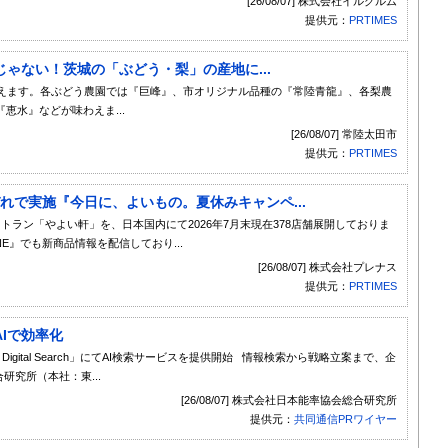
[26/08/07] 株式会社イルグルム
提供元：
PRTIMES
ゃない！茨城の「ぶどう・梨」の産地に...
迎えます。各ぶどう農園では『巨峰』、市オリジナル品種の『常陸青龍』、各梨農
恵水』などが味わえま...
[26/08/07] 常陸太田市
提供元：
PRTIMES
れぞれで実施『今日に、よいもの。夏休みキャンペ...
食レストラン「やよい軒」を、日本国内にて2026年7月末現在378店舗展開しておりま
INE』でも新商品情報を配信しており...
[26/08/07] 株式会社プレナス
提供元：
PRTIMES
Iで効率化
gital Search」にてAI検索サービスを提供開始 情報検索から戦略立案まで、企
究所（本社：東...
[26/08/07] 株式会社日本能率協会総合研究所
提供元：
共同通信PRワイヤー