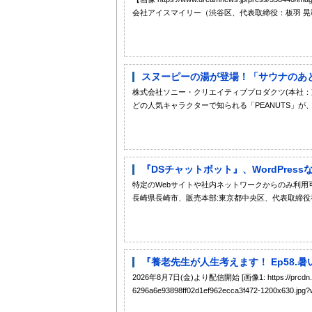
会社アイスマイリー（渋谷区、代表取締役：板羽 晃司
スヌーピーの湯が登場！「サウナのあとに
株式会社ソニー・クリエイティブプロダクツ(本社：
どの人気キャラクターで知られる「PEANUTS」が、日
『DSチャットボット』、WordPres
特定のWebサイトや社内ネットワークからのみ利用
長崎県長崎市、販売本部:東京都中央区、代表取締役社
『養老先生が人生考えます！ Ep58.暑い
2026年8月7日(金)より配信開始 [画像1: https://prcdn.freetl
6296a6e93898ff02d1ef962ecca3f472-1200x630.jpg?w