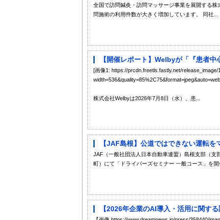
全国で訪問鍼灸・訪問マッサージ事業を展開する株式
問施術の利用件数が大きく増加しています。 同社...
【開催レポート】Welbyが「『患者
[画像1: https://prcdn.freetls.fastly.net/release_i
width=536&quality=85%2C75&format=jpeg&auto=webp&
株式会社Welbyは2026年7月8日（水）、患...
【JAF島根】公道ではできない運転をマ
JAF（一般社団法人日本自動車連盟）島根支部（支
町）にて「ドライバーズセミナー 一般コース」を開催します。 
【2026年企業のAI導入・活用に関する
【画像 https://www.dreamnews.jp/press/35