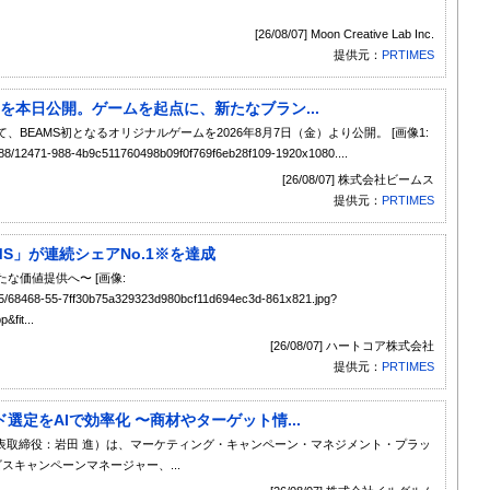
[26/08/07] Moon Creative Lab Inc.
提供元：
PRTIMES
ムを本日公開。ゲームを起点に、新たなブラン...
、BEAMS初となるオリジナルゲームを2026年8月7日（金）より公開。 [画像1:
71/988/12471-988-4b9c511760498b09f0f769f6eb28f109-1920x1080....
[26/08/07] 株式会社ビームス
提供元：
PRTIMES
CMS」が連続シェアNo.1※を達成
な価値提供へ〜 [画像:
68/55/68468-55-7ff30b75a329323d980bcf11d694ec3d-861x821.jpg?
fit...
[26/08/07] ハートコア株式会社
提供元：
PRTIMES
定をAIで効率化 〜商材やターゲット情...
表取締役：岩田 進）は、マーケティング・キャンペーン・マネジメント・プラッ
アドエビスキャンペーンマネージャー、...