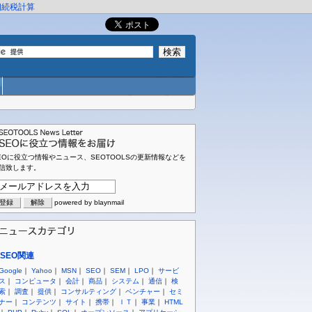
相続税計算
EOに役立つ情報やニュース、SEOTOOLSの更新情報などを
信致します。
powered by blaynmail
SEO関連
Google
｜
Yahoo
｜
MSN
｜
SEO
｜
SEM
｜
LPO
｜
サービ
ス
｜
コンピュータ
｜
会計
｜
商品
｜
システム
｜
通信
｜
検
索
｜
調査
｜
提供
｜
コンサルティング
｜
ベンチャー
｜
セミ
ナー
｜
コンテンツ
｜
サイト
｜
携帯
｜
ＩＴ
｜
事業
｜
HTML