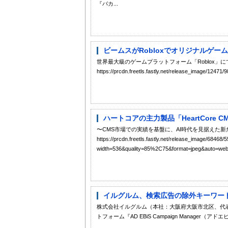
『バカ...
ビームスがRobloxでオリジナルゲー
世界最大級のゲームプラットフォーム「Roblox」にて
https://prcdn.freetls.fastly.net/release_image/124
ハートコアの主力製品「HeartCore 
〜CMS市場での実績を基盤に、AI時代を見据えた新た
https://prcdn.freetls.fastly.net/release_image/684
width=536&quality=85%2C75&format=jpeg&auto=webp&
イルグルム、検索広告の除外キーワード選
株式会社イルグルム（本社：大阪府大阪市北区、代
トフォーム『AD EBiS Campaign Manager（