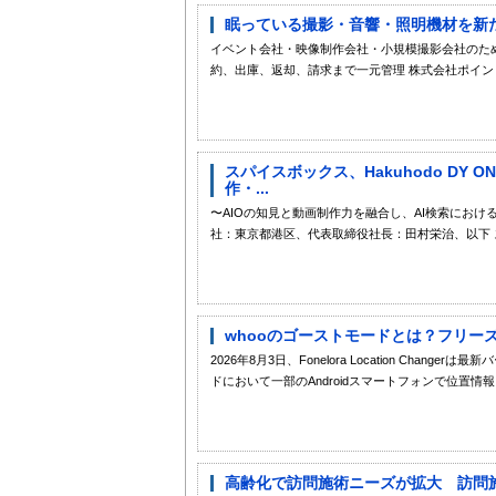
眠っている撮影・音響・照明機材を新たな収
イベント会社・映像制作会社・小規模撮影会社のた
約、出庫、返却、請求まで一元管理 株式会社ポイント
スパイスボックス、Hakuhodo DY ON
作・...
〜AIOの知見と動画制作力を融合し、AI検索にお
社：東京都港区、代表取締役社長：田村栄治、以下 スパ
whooのゴーストモードとは？フリー
2026年8月3日、Fonelora Location Cha
ドにおいて一部のAndroidスマートフォンで位置情
高齢化で訪問施術ニーズが拡大 訪問施術