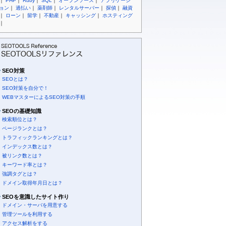
｜
PHP
｜
Ruby
｜
SQL
｜
オープンソース
｜
アプリケーシ
ョン
｜
過払い
｜
薬剤師
｜
レンタルサーバー
｜
探偵
｜
融資
｜
ローン
｜
留学
｜
不動産
｜
キャッシング
｜
ホスティング
｜
SEO対策
SEOとは？
SEO対策を自分で！
WEBマスターによるSEO対策の手順
SEOの基礎知識
検索順位とは？
ページランクとは？
トラフィックランキングとは？
インデックス数とは？
被リンク数とは？
キーワード率とは？
強調タグとは？
ドメイン取得年月日とは？
SEOを意識したサイト作り
ドメイン・サーバを用意する
管理ツールを利用する
アクセス解析をする