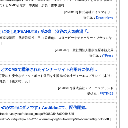
）とMMD研究所（中央区、所長：吉本 浩司...
[26/08/07] 株式会社アイスマイリー
提供元：
DreamNews
楽しむPEANUTS」第2弾 渋谷の人気銭湯「...
東京都港区、代表取締役：平山 公通)は、スヌーピーやチャーリー・ブラウンな
...
[26/08/07] 一般社団法人那須塩原市観光局
提供元：
@Press
sなどのCMSで構築されたインナーサイト利用時に便利...
可能に！ 安全なチャットボット運用を支援 株式会社ディーエスブランド（本社：
長：下山大祐、以下...
[26/08/07] 株式会社ディーエスブランド
提供元：
PRTIMES
のが本当にダメです』Audibleにて、配信開始...
s.fastly.net/release_image/60069/545/60069-545-
idth=536&quality=85%2C75&format=jpeg&auto=webp&fit=bounds&bg-color=fff ]