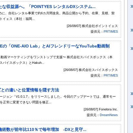
益源へ。「POINTYES レンタルDXシステム...
めに、自社レンタル事業で約6カ月間改良。商品公開から予約、在庫、見積、契
イェス（本社：福岡...
[26/08/07] 株式会社ポイントイェス
提供元：
PRTIMES
Eの「ONE-AIO Lab」とAIフレンドリーなYouTube動画制
ける動画マーケティングをワンストップで支援〜 株式会社スパイスボックス（本
イスボックス）とHakuh...
[26/08/07] 株式会社スパイスボックス
提供元：
PRTIMES
ズとの違いと位置情報を隠す方法
ngerは最新バージョン「V1.0.1.7」をリリースしました。今回のアップデートでは、通常モー
報を正常に変更できない問題を修正...
[26/08/07] Fonelora Inc.
提供元：
DreamNews
数が前年比110％で毎年増加 -DXと見守...