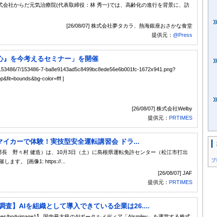
会社からだ元気治療院(代表取締役：林 秀一)では、高齢化の進行を背景に、訪
[26/08/07] 株式会社夢タカラ、熱海銀座おさかな食堂
提供元：
@Press
中心』を今考えるセミナー」を開催
mage/153486/7/153486-7-ba8e9143ad5c8499bc8ede56e6b001fc-1672x941.png?
fit=bounds&bg-color=fff ]
[26/08/07] 株式会社Welby
提供元：
PRTIMES
イカーで体験！実技型安全運転講習会 ドラ...
部長 野々村 健造）は、10月3日（土）に島根県運転免許センター（松江市打出
プ
[画像1: https://...
[26/08/07] JAF
提供元：
PRTIMES
調査】AIを組織として導入できている企業は26....
8440/images/bodyimage1】 国内最大級のAIポータルメディア「AIsmiley」を運営する株式