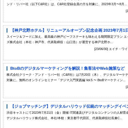
ンド・リバー社（以下C&R社）は、C&R社登録会員の方を対象に、2023年3月〜8月...
【神戸北野ホテル】リニューアルオープン記念企画 2023年7月1日（
スイーツ＆フードに加え、最高級の神戸ビーフステーキも味わえる期間限定プラン エ
ズ株式会社（本社：神戸市、代表取締役：山口浩）が運営する神戸北野ホ...
[23/06/30] エ
BtoBのデジタルマーケティングを解説！集客法やWeb施策など 7/
株式会社クリーク・アンド・リバー社（C&R社）は7月20日（木）、デジタルマーケ
対象に、無料のオンラインセミナー「デジマ入門実践編 Vol.5 〜 BtoBマーケティン...
【ジョブマッチング】デジタルハリウッド伝統のマッチングイベント
渋谷キャストにて2023年7月21日（金）開催 IT関連及びデジタルコンテンツの人材育
デジタルハリウッド株式会社、本社/本校：東京都千代田区、代表取締役社長兼C...