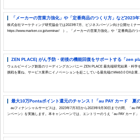
「メーカーの営業力強化」や「定番商品のつくり方」など2023年7
株式会社マーケティング研究協会では2023年7月、ビジネスパーソン向け公開セミナ
https://www.marken.co.jp/seminar/ ）。「メーカーの営業力強化」や「定番商
ZEN PLACE| がん予防・術後の機能回復をサポートする「zen place f
ウェルビーイング創造のリーディングカンパニー ZEN PLACE 最先端研究結果・科
挑戦を重ね、サービス業界にイノベーションを起こしている最先端のWeb3.0 DX企業..
最大10万Pontaポイント還元のチャンス！「au PAY カード 夏
auフィナンシャルサービスは、2023年7月3日から2023年9月30日までの間、「au P
ンペーン）を実施します。本キャンペーンでは、エントリーのうえ「au PAY カード」「au