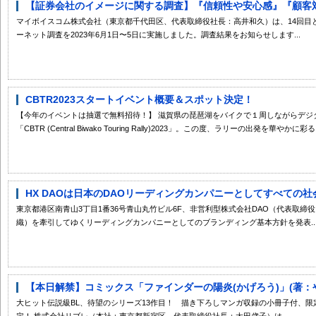
【証券会社のイメージに関する調査】『信頼性や安心感』『顧客対応
マイボイスコム株式会社（東京都千代田区、代表取締役社長：高井和久）は、14回目
ーネット調査を2023年6月1日〜5日に実施しました。調査結果をお知らせします...
CBTR2023スタートイベント概要＆スポット決定！
【今年のイベントは抽選で無料招待！】 滋賀県の琵琶湖をバイクで１周しながらデジ
「CBTR (Central Biwako Touring Rally)2023」。この度、ラリーの出発を華やかに彩る.
HX DAOは日本のDAOリーディングカンパニーとしてすべての社会
東京都港区南青山3丁目1番36号青山丸竹ビル6F、非営利型株式会社DAO（代表取締
織）を牽引してゆくリーディングカンパニーとしてのブランディング基本方針を発表..
【本日解禁】コミックス「ファインダーの陽炎(かげろう)」(著：やまね
大ヒット伝説級BL、待望のシリーズ13作目！ 描き下ろしマンガ収録の小冊子付、限
定！ 株式会社リブレ（本社：東京都新宿区、代表取締役社長：太田歳子）は、...