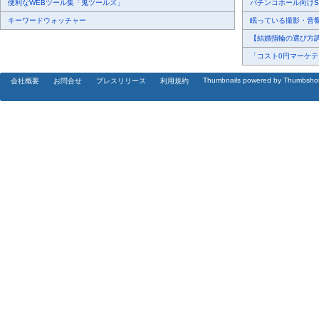
便利なWEBツール集「鬼ツールズ」
パチンコホール向けSN
キーワードウォッチャー
眠っている撮影・音響・
【結婚指輪の選び方調査
「コスト0円マーケティ
Thumbnails powered by Thumbsho
会社概要
お問合せ
プレスリリース
利用規約