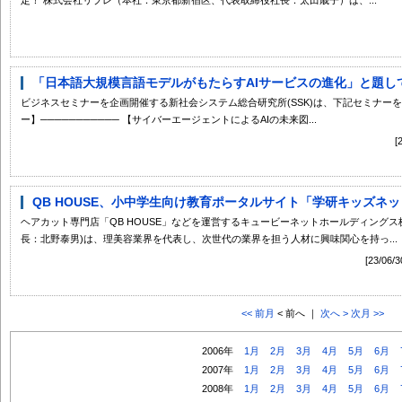
「日本語大規模言語モデルがもたらすAIサービスの進化」と題して
ビジネスセミナーを企画開催する新社会システム総合研究所(SSK)は、下記セミナーを開催
ー】─────────── 【サイバーエージェントによるAIの未来図...
QB HOUSE、小中学生向け教育ポータルサイト「学研キッズネッ
ヘアカット専門店「QB HOUSE」などを運営するキュービーネットホールディング
長：北野泰男)は、理美容業界を代表し、次世代の業界を担う人材に興味関心を持っ...
[23/
<< 前月
< 前へ ｜
次へ >
次月 >>
2006年
1月
2月
3月
4月
5月
6月
2007年
1月
2月
3月
4月
5月
6月
2008年
1月
2月
3月
4月
5月
6月