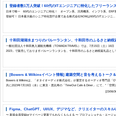
登録者数1万人突破！60代のITエンジニアに特化したフリーランスエ
日本で唯一 60代のエンジニアに特化！ オープン系、汎用機系、インフラ系、ERP
登録可！ 日本最大級のシニア特化型IT企業である株式会社NOMは60代のITエンジニ...
十和田湖湖水まつりのバルーランタン、十和田市のふるさと納税返礼
一般社団法人十和田奥入瀬観光機構（TOWADA TRAVEL）では、7月15日（土）1
2023」で販売しておりますバルーンランタンを、十和田市のふるさと納税返礼品として出
[Bowers & Wilkinsイベント情報] 建築空間と音を考えるトーク
Bowers & Wilkinsは、「オタイオーディオ株式会社」が運営するオーディオ専門店「
共に2023年7月19日（水）に東京・恵比寿の「TimeOut Cafe & Diner」 にて、”「空間
[23/
Figma、ChatGPT、UI/UX、デジマなど、クリエイターのスキル
〜 新規会員登録orマイページ更新でもれなくもらえる 〜 プロフェショナル・エー