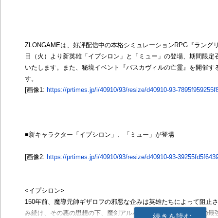
ZLONGAMEは、好評配信中の本格シミュレーションRPG『ラングリ
日（火）より新英雄「イプシロン」と「ミュー」の登場、期間限定
いたします。また、秘境イベント『バスカヴィルの亡霊』を開催す
す。
[画像1:
https://prtimes.jp/i/40910/93/resize/d40910-93-7895f959255f
■新キャラクター「イプシロン」、「ミュー」が登場
[画像2:
https://prtimes.jp/i/40910/93/resize/d40910-93-39255fd5f643
<イプシロン>
150年前、魔導元帥ギザロフの邪悪な企みは英雄たちによって阻止
み続け、その悪の思想の下、魔剣アルハザードを管掌するための最
続きを読む