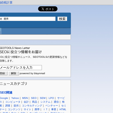
相続税計算
EOに役立つ情報やニュース、SEOTOOLSの更新情報などを
信致します。
powered by blaynmail
SEO関連
Google
｜
Yahoo
｜
MSN
｜
SEO
｜
SEM
｜
LPO
｜
サービ
ス
｜
コンピュータ
｜
会計
｜
商品
｜
システム
｜
通信
｜
検
索
｜
調査
｜
提供
｜
コンサルティング
｜
ベンチャー
｜
セミ
ナー
｜
コンテンツ
｜
サイト
｜
携帯
｜
ＩＴ
｜
事業
｜
HTML