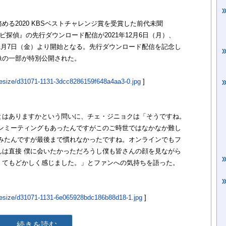
る2020 KBSベストチャレンジ賞を受賞した前代未聞
ビ探偵』の先行ダウンロード配信が2021年12月6日（月）、
年1月7日（金）より開始となる。先行ダウンロード配信を記念し
像の一部が特別公開された。
1/resize/d31071-1131-3dcc8286159f648a4aa3-0.jpg
]
とはありますかという問いに、チェ・ジニョクは「そうですね。
ァンミーティングもあったんですがこのご時世ではなかなか難し
てみたんですが最後まで慣れなかったですね。オンラインでもフ
んは直接 僕に会いたかっただろうし僕も皆さんの顔を見ながら
くてもどかしく感じました。」とファンへの気持ちを語った。
1/resize/d31071-1131-6e065928bdc186b88d18-1.jpg
]
続きを読む