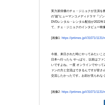
実力派俳優のチェ・ジニョクが主演を務め
の”超”ヒューマンコメディドラマ『ゾン
DVDレンタル・レンタル配信が2022
て、チェ・ジニョクのインタビュー映
[画像1:
https://prtimes.jp/i/31071/113
今後、来日された時にやってみたいこ
日本へ行ったら やっぱり、以前はフ
いですよね。一度 オンラインでやっ
ァンの方と交流はできるんですが皆さ
交流したかったです。お顔が見られな
[画像2:
https://prtimes.jp/i/31071/113