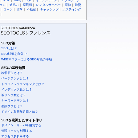
｜
PHP
｜
Ruby
｜
SQL
｜
オープンソース
｜
アプリケーシ
ョン
｜
過払い
｜
薬剤師
｜
レンタルサーバー
｜
探偵
｜
融資
｜
ローン
｜
留学
｜
不動産
｜
キャッシング
｜
ホスティング
｜
SEO対策
SEOとは？
SEO対策を自分で！
WEBマスターによるSEO対策の手順
SEOの基礎知識
検索順位とは？
ページランクとは？
トラフィックランキングとは？
インデックス数とは？
被リンク数とは？
キーワード率とは？
強調タグとは？
ドメイン取得年月日とは？
SEOを意識したサイト作り
ドメイン・サーバを用意する
管理ツールを利用する
アクセス解析をする