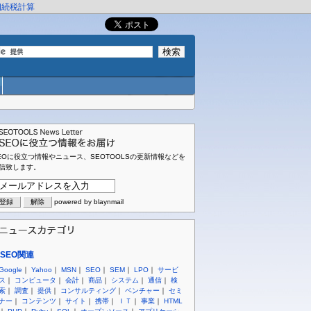
相続税計算
EOに役立つ情報やニュース、SEOTOOLSの更新情報などを
信致します。
powered by blaynmail
SEO関連
Google
｜
Yahoo
｜
MSN
｜
SEO
｜
SEM
｜
LPO
｜
サービ
ス
｜
コンピュータ
｜
会計
｜
商品
｜
システム
｜
通信
｜
検
索
｜
調査
｜
提供
｜
コンサルティング
｜
ベンチャー
｜
セミ
ナー
｜
コンテンツ
｜
サイト
｜
携帯
｜
ＩＴ
｜
事業
｜
HTML