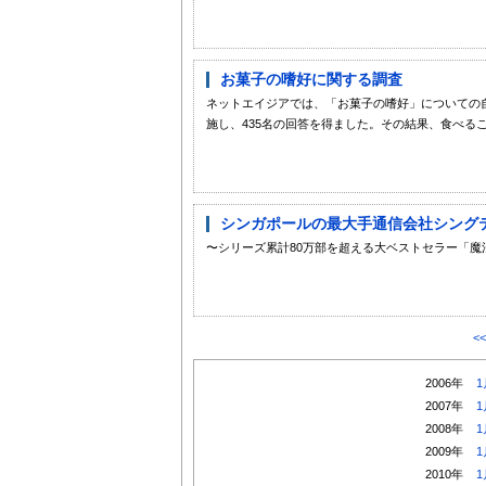
お菓子の嗜好に関する調査
ネットエイジアでは、「お菓子の嗜好」についての自
施し、435名の回答を得ました。その結果、食べるこ
シンガポールの最大手通信会社シング
〜シリーズ累計80万部を超える大ベストセラー「魔
<
2006年
1
2007年
1
2008年
1
2009年
1
2010年
1