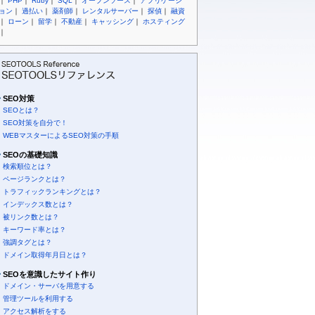
｜
PHP
｜
Ruby
｜
SQL
｜
オープンソース
｜
アプリケーシ
ョン
｜
過払い
｜
薬剤師
｜
レンタルサーバー
｜
探偵
｜
融資
｜
ローン
｜
留学
｜
不動産
｜
キャッシング
｜
ホスティング
｜
SEO対策
SEOとは？
SEO対策を自分で！
WEBマスターによるSEO対策の手順
SEOの基礎知識
検索順位とは？
ページランクとは？
トラフィックランキングとは？
インデックス数とは？
被リンク数とは？
キーワード率とは？
強調タグとは？
ドメイン取得年月日とは？
SEOを意識したサイト作り
ドメイン・サーバを用意する
管理ツールを利用する
アクセス解析をする