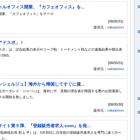
ルオフィス開業、『カフェオフィス』を...
開業、『カフェオフィス』をテーマ
[08/05/31]
提供元：
valuepress
アドスポ」！
スポ」は、試合結果の表示やリーグ戦・トーナメント戦などの速報結果や順位表
SNS。
[08/05/31]
提供元：
valuepress
シェルジュ】海外から帰国してすぐに賃...
社ボーダレス・ジャパンは、海外に中、長期の滞在者が帰国する際のお部屋探し
スを開始を致しました。
[08/05/30]
提供元：
valuepress
ト第５弾、『登録販売者求人.com』を発...
取締役社長 村上 平）は、5月30日に日本初の登録販売者求人を専門に扱うポー
した。