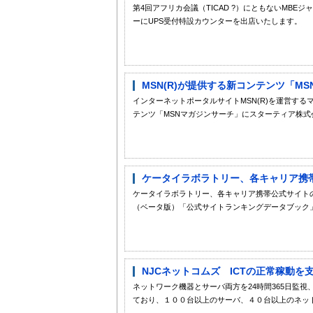
第4回アフリカ会議（TICAD ?）にともないMBE
ーにUPS受付特設カウンターを出店いたします。
MSN(R)が提供する新コンテンツ「M
インターネットポータルサイトMSN(R)を運営する
テンツ「MSNマガジンサーチ」にスターティア株式会社
ケータイラボラトリー、各キャリア携帯
ケータイラボラトリー、各キャリア携帯公式サイト
（ベータ版）「公式サイトランキングデータブック
NJCネットコムズ ICTの正常稼動を支援
ネットワーク機器とサーバ両方を24時間365日監
ており、１００台以上のサーバ、４０台以上のネット