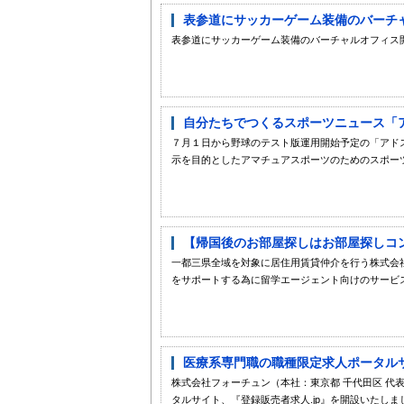
表参道にサッカーゲーム装備のバーチャ
表参道にサッカーゲーム装備のバーチャルオフィス
自分たちでつくるスポーツニュース「
７月１日から野球のテスト版運用開始予定の「アド
示を目的としたアマチュアスポーツのためのスポーツ
【帰国後のお部屋探しはお部屋探しコン
一都三県全域を対象に居住用賃貸仲介を行う株式会
をサポートする為に留学エージェント向けのサービ
医療系専門職の職種限定求人ポータルサイ
株式会社フォーチュン（本社：東京都 千代田区 代表
タルサイト、『登録販売者求人.jp』を開設いたしま