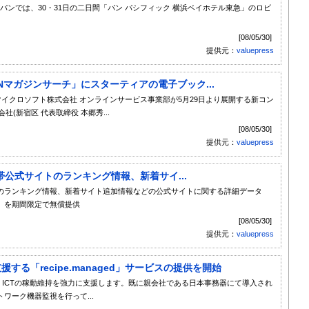
ジャパンでは、30・31日の二日間「パン パシフィック 横浜ベイホテル東急」のロビ
[08/05/30]
提供元：
valuepress
SNマガジンサーチ」にスターティアの電子ブック...
マイクロソフト株式会社 オンラインサービス事業部が5月29日より展開する新コン
(新宿区 代表取締役 本郷秀...
[08/05/30]
提供元：
valuepress
公式サイトのランキング情報、新着サイ...
のランキング情報、新着サイト追加情報などの公式サイトに関する詳細データ
」を期間限定で無償提供
[08/05/30]
提供元：
valuepress
する「recipe.managed」サービスの提供を開始
視、ICTの稼動維持を強力に支援します。既に親会社である日本事務器にて導入され
ワーク機器監視を行って...