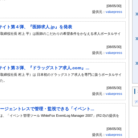
[08/05/30]
提供元：
valuepress
イト第４弾、『医師求人.jp』を発表
表取締役社長 村上 平）は医師のこだわりの希望条件をかなえる求人ポータルサイ
[08/05/30]
提供元：
valuepress
ト第３弾、『ドラッグストア求人.com』...
表取締役社長 村上 平）は 日本初のドラッグストア求人を専門に扱うポータルサイ
した。
[08/05/30]
提供元：
valuepress
プ
エージェントレスで管理・監視できる「イベント...
は、「イベント管理ツール WhiteFox EventLog Manager 2007」(R2.0)の提供を
[08/05/30]
提供元：
valuepress