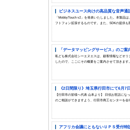
ビジネスユース向けの高品質な音声通話が
「MobbyTouch v2」を発表いたしました。
フトフォン拡張するものです。また、SDKの提供も
「データマッピングサービス」のご案内
私ども株式会社シーエヌエスは、顧客情報などオリ
したので、ここにその概要をご案内させて頂きます
《2日間限り》埼玉県行田市にて6月7日
【行田市の皆様へ代表 山本より】 日頃お世話にな
のご相談ができますよう、行田市商工センターを会場と
アフリカ会議にともないＵＰＳ受付特