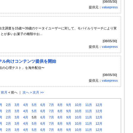
[08/05/30]
提供元：
valuepress
主調査を15歳〜39歳のケータイユーザーに対して、モバイルリサーチにより実
とが多いお菓子の種類やお...
[08/05/30]
提供元：
valuepress
テル向けコンテンツ提供を開始
法の心理テスト」を海外配信〜
[08/05/30]
提供元：
valuepress
< 前月
< 前へ ｜
次へ >
次月 >>
月
2月
3月
4月
5月
6月
7月
8月
9月
10月
11月
12月
月
2月
3月
4月
5月
6月
7月
8月
9月
10月
11月
12月
月
2月
3月
4月
5月
6月
7月
8月
9月
10月
11月
12月
月
2月
3月
4月
5月
6月
7月
8月
9月
10月
11月
12月
月
2月
3月
4月
5月
6月
7月
8月
9月
10月
11月
12月