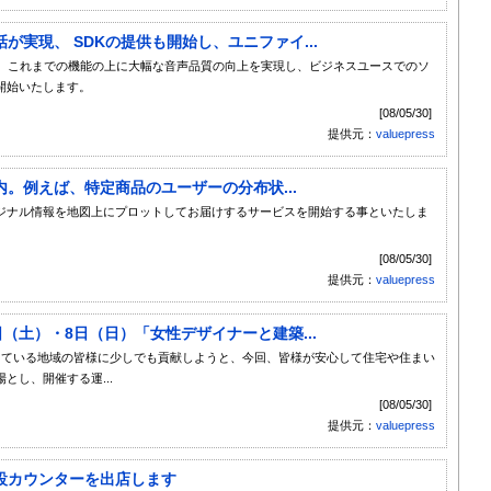
実現、 SDKの提供も開始し、ユニファイ...
本製品は、これまでの機能の上に大幅な音声品質の向上を実現し、ビジネスユースでのソ
開始いたします。
[08/05/30]
提供元：
valuepress
。例えば、特定商品のユーザーの分布状...
ジナル情報を地図上にプロットしてお届けするサービスを開始する事といたしま
。
[08/05/30]
提供元：
valuepress
（土）・8日（日）「女性デザイナーと建築...
っている地域の皆様に少しでも貢献しようと、今回、皆様が安心して住宅や住まい
し、開催する運...
[08/05/30]
提供元：
valuepress
設カウンターを出店します