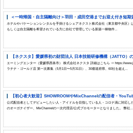
＜一時帰国・自主隔離向け＞羽田・成田空港までお迎え付き短期賃貸
ホテルやバケーションレンタルを手掛けるシェアネクスト株式会社（東京都中央区）
もしくは自主隔離を希望されている方に自社で管理している新築一棟物件...
【ネクスタ】愛媛県初の財団法人 日本技能研修機構（JATTO）の
エーミングエンター（愛媛県西条市） 株式会社ネクスタ 詳細はこちら ⇒ https://www.jatto.o
ラチナ・ゴールド店 第一次募集（5月1日〜5月31日）、30都道府県、60社を超え...
【初心者大歓迎】SHOWROOMやMixChannelの配信者・YouT
公式配信者としてデビューしたい人・アイドルを目指している人・コロナ渦に対応した新
のオーガナイザー、MixChannelの一次代理店/公式プロモーターとなりました。 弊社...