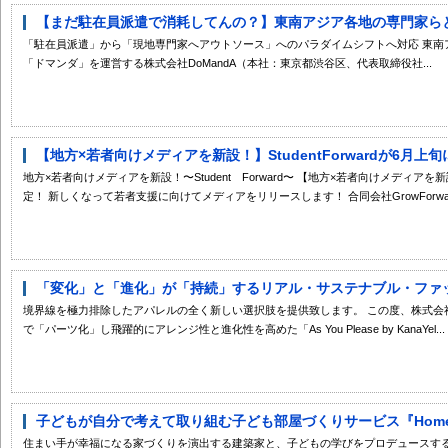
【まだ駐在員派遣で消耗してんの？】東南アジア各地の専門家らと協
「駐在員派遣」から「現地専門家へアウトソース」へのパラダイムシフトへ対応 東南
「ドマンダ」を運営する株式会社DoMandA（本社：東京都渋谷区、代表取締役社...
【地方×若者向けメディアを新設！】StudentForwardが6月
地方×若者向けメディアを新設！〜Student Forward〜 【地方×若者向けメディアを新設！
定！ 新しくなって若者支援に向けてメディアをリリースします！ 合同会社GrowForwar.
「変化」と「進化」が「持続」するリアル・サステナブル・ファッシ
境界線を極力排除したアパレルの全く新しい選択肢を提供致します。 この度、株式会
で「パーツ化」し飛躍的にアレンジ性と進化性を高めた「As You Please by KanaYel...
子どもが自分で考えて取り組む子ども部屋づくりサービス『Home+B
住まい手が幸福になる家づくりを演出する建築家と、子どもの学びをプロデュース