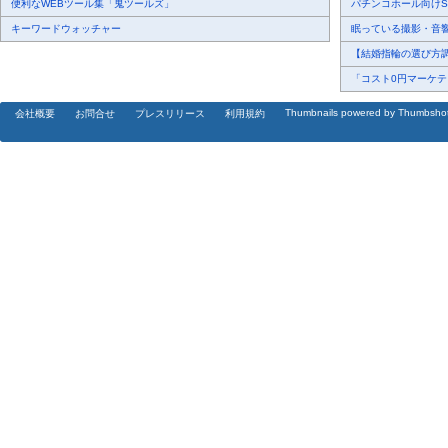
便利なWEBツール集「鬼ツールズ」
パチンコホール向けSN
キーワードウォッチャー
眠っている撮影・音響・
【結婚指輪の選び方調査
「コスト0円マーケティ
Thumbnails powered by Thumbsho
会社概要
お問合せ
プレスリリース
利用規約