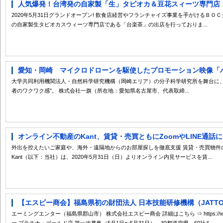
人気爆発！台湾発の自家製「生」タピオカ＆豆花スィーツ専門店『台
2020年5月31日グランドオープン! 飲食店経営やフランチャイズ事業を手がけるＢ
の自家製生タピオカスウィーツ専門店である「台楽茶」の出店を行っておりま...
愛知・岡崎 マイクロドローンを駆使したプロモーション映像「ハテ
大学共同利用機関法人・自然科学研究機構（岡崎エリア）の分子科学研究所を舞台に、
者のワクワク感”。 株式会社一旗（所在地：愛知県名古屋市、代表取締...
オンライン不動産のKant、賃貸・売買ともにZoomやLINE通話に
外出を控えたいご家庭や、海外・遠隔地からのお部屋探しを徹底支援 賃貸・売買物件
Kant（以下：当社）は、2020年5月31日（日）よりオンライン内見サービスを賃...
【エスビー商会】福島県初の財団法人 日本技能研修機構（JATTO
エーミングエンター（福島県郡山市） 株式会社エスビー商会 詳細はこちら ⇒ https://www.jatto
ー プラチナ・ゴールド店 第一次募集（5月1日〜5月31日）、30都道府県、60社を...