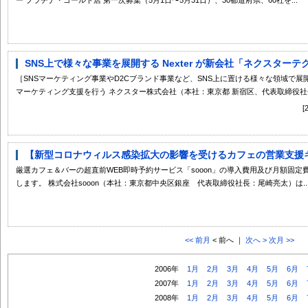
SNS上で様々な事業を展開する Nexter が新会社「ネクスター
［SNSマーケティング事業やD2Cブランド事業など、SNS上に置ける様々な領域で展開する Ne
マーケティング支援を行う ネクスター株式会社（本社：東京都 新宿区、代表取締役社長C
【新型コロナウィルス感染拡大の影響を受けるカフェの営業支援キャ
厳選カフェ＆バーの超直前WEB即時予約サービス「sooon」の導入費用及び月額固定費
します。 株式会社sooon（本社：東京都中央区銀座 代表取締役社長：尾崎亮太）は..
<< 前月
< 前へ ｜
次へ >
次月 >>
2006年
1月
2月
3月
4月
5月
6月
2007年
1月
2月
3月
4月
5月
6月
2008年
1月
2月
3月
4月
5月
6月