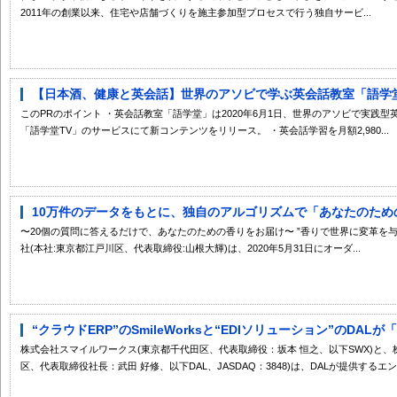
2011年の創業以来、住宅や店舗づくりを施主参加型プロセスで行う独自サービ...
【日本酒、健康と英会話】世界のアソビで学ぶ英会話教室「語学堂」
このPRのポイント ・英会話教室「語学堂」は2020年6月1日、世界のアソビで実践
「語学堂TV」のサービスにて新コンテンツをリリース。 ・英会話学習を月額2,980...
10万件のデータをもとに、独自のアルゴリズムで「あなたのための
〜20個の質問に答えるだけで、あなたのための香りをお届け〜 ”香りで世界に変革を
社(本社:東京都江戸川区、代表取締役:山根大輝)は、2020年5月31日にオーダ...
“クラウドERP”のSmileWorksと“EDIソリューション”のDALが
株式会社スマイルワークス(東京都千代田区、代表取締役：坂本 恒之、以下SWX)と
区、代表取締役社長：武田 好修、以下DAL、JASDAQ：3848)は、DALが提供するエンタ