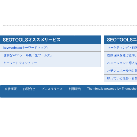
keywordmap(キーワードマップ)
マーケティング・顧客・
便利なWEBツール集「鬼ツールズ」
医療保険を選ぶ基準、圧
キーワードウォッチャー
AIエージェント導入を
パチンコホール向けSN
眠っている撮影・音響・
Thumbnails powered by Thumbsho
会社概要
お問合せ
プレスリリース
利用規約