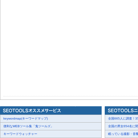
keywordmap(キーワードマップ)
全国665人に調査！35
便利なWEBツール集「鬼ツールズ」
全国の男女654名に聞
キーワードウォッチャー
眠っている撮影・音響・