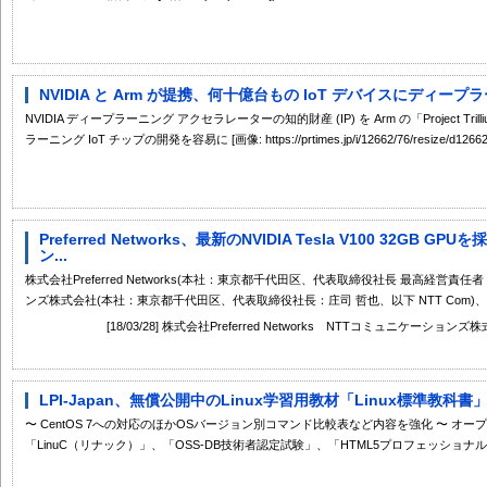
NVIDIA と Arm が提携、何十億台もの IoT デバイスにディープ
NVIDIA ディープラーニング アクセラレーターの知的財産 (IP) を Arm の「Project
ラーニング IoT チップの開発を容易に [画像: https://prtimes.jp/i/12662/76/resize/d12662-
Preferred Networks、最新のNVIDIA Tesla V100 32G
ン...
株式会社Preferred Networks(本社：東京都千代田区、代表取締役社長 最高経営責任
ンズ株式会社(本社：東京都千代田区、代表取締役社長：庄司 哲也、以下 NTT Com)、株
[18/03/28] 株式会社Preferred Networks NTTコミュニケ
LPI-Japan、無償公開中のLinux学習用教材「Linux標準教
〜 CentOS 7への対応のほかOSバージョン別コマンド比較表など内容を強化 〜 オ
「LinuC（リナック）」、「OSS-DB技術者認定試験」、「HTML5プロフェッショナル認