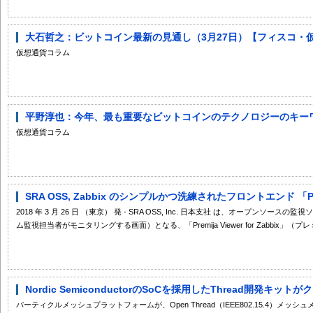
大石哲之：ビットコイン最新の見通し（3月27日）【フィスコ・
仮想通貨コラム
平野淳也：今年、最も重要なビットコインのテクノロジーのキーワー
仮想通貨コラム
SRA OSS, Zabbix のシンプルかつ洗練されたフロントエンド 「Premija
2018 年 3 月 26 日 （東京） 発 - SRA OSS, Inc. 日本支社 は、オープンソース
ム監視担当者がモニタリングする画面）となる、「Premija Viewer for Zabbix」（プレミ
Nordic SemiconductorのSoCを採用したThread開発キッ
パーティクルメッシュプラットフォームが、Open Thread（IEEE802.15.4）