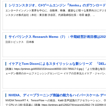
シリコンスタジオ、C#ゲームエンジン『Xenko』のダウンロードによ
エンターテインメント業界を中心に、自動車、映像、建築など様々な業界向けにデジ
ンスタジオ株式会社（本社：東京都 渋谷区、代表取締役社長：寺田 健彦、...
サイバリンクス Research Memo（7）：中期経営計画目標は20
注目トピックス 日本株
イケアとTom Dixonによるスタイリッシュな新シリーズ 「DELAK
[画像1: https://prtimes.jp/i/6550/153/resize/d6550-153-785617-0.j
ェーデン発祥のホームファニッシングカンパニー イケアの日本法人イケア・ジャパン..
NVIDIA、ディープラーニング推論の能力をハイパースケール デ
NVIDIA TensorRT 4、TensorFlow への統合、Kaldi 音声認識のアクセラレーシ
で CPU の 190 倍高速に [画像: https://prtimes.jp/i/12662/74/resize/d12662-74-102994-