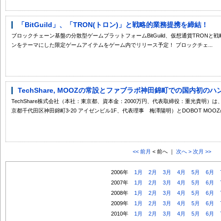
「BitGuild」、「TRON(トロン)」と戦略的業務提携を締結！
ブロックチェーン基盤の分散型ゲームプラットフォームBitGuild、仮想通貨TRONと
ンをテーマにした限定ゲームアイテムをゲーム内でリリース予定！ ブロックチェ...
TechShare, MOOZの常設とファブラボ神田錦町での国内初のハ
TechShare株式会社（本社：東京都、資本金：2000万円、代表取締役：重光貴明
京都千代田区神田錦町3-20 アイゼンビル1F、代表理事 梅澤陽明）とDOBOT MOOZの
<< 前月
< 前へ ｜
次へ >
次月 >>
2006年
1月
2月
3月
4月
5月
6月
2007年
1月
2月
3月
4月
5月
6月
2008年
1月
2月
3月
4月
5月
6月
2009年
1月
2月
3月
4月
5月
6月
2010年
1月
2月
3月
4月
5月
6月