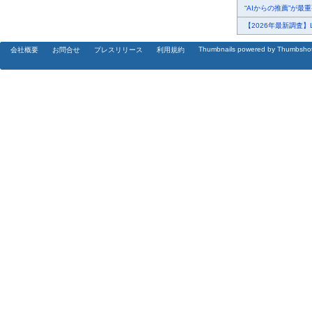
“AIからの推薦”が最重要
【2026年最新調査】L
Thumbnails powered by Thumbsho
会社概要
お問合せ
プレスリリース
利用規約