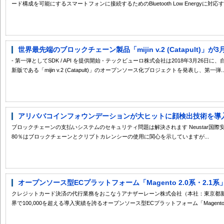
ード構成を可能にするスマートフォンに接続するためのBluetooth Low Energyに対応するNo
世界最先端のブロックチェーン製品「mijin v.2 (Catapult)」が
- 第一弾としてSDK / API を提供開始 - テックビューロ株式会社は2018年3月2
新版である「mijin v.2 (Catapult)」のオープンソース化プロジェクトを発表し、第一弾..
アリババコインフォウンデーションが大ヒットに顔検出技術を導
ブロックチェーンの支払いシステムのセキュリティ問題は解決されます Neustar国
80％はブロックチェーンとクリプトカレンシーの使用に関心を示していますが...
オープンソース型ECプラットフォーム「Magento 2.0系・2.1系
クレジットカード決済の代行業務をおこなうアナザーレーン株式会社（本社：東京都新
界で100,000を超える導入実績を誇るオープンソース型ECプラットフォーム「Magento.