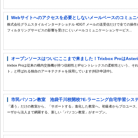
Webサイトへのアクセスを必要としないメールベースのコミュニケ
株式会社グラムスタイルインターナショナル 4DGT メールの送受信だけで全ての操作
フィルタリングサービスの影響を受けにくいメールコミュニケーションサービス...
オープンソースはついにここまで来ました！Trixbox ProはAster
trixbox Proは従来の構内交換機が持つ信頼性とIPセントレックスの柔軟性という
ト」と呼ばれる独自のアーキテクチャを採用しています(特許申請中)。
市民パソコン教室 池袋千川校開校?E-ラーニング自宅学習システム
「通う」だけの教室から、「サポートする」進化した教室へ。初級者からプロユース、Wind
ーザから法人まで網羅する、新しい「パソコン教室」がオープン。