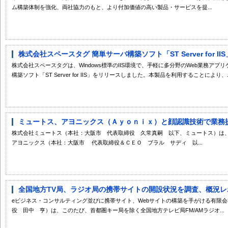
ム構築体制を強化、両社協力のもと、より付加価値の高い製品・サービスを提...
株式会社スペースタグ 簡単サーバ構築ソフト「ST Server for II
株式会社スペースタグは、Windows標準のIIS環境で、手軽に多分野のWeb業務ア
構築ソフト「ST Server for IIS」をリリースしました。本製品を利用することにより、..
ミュートス、アヨニックス（Ａｙｏｎｉｘ）と顔認識技術で業務
株式会社ミュートス（本社：大阪市 代表取締役 久常真嗣 以下、ミュートス）は、
アヨニックス（本社：大阪市 代表取締役＆ＣＥＯ ブラル サディ 以...
全国地方TV局、ラジオ局の携帯サイトの開設状況を調査、概況レポ
eビジネス・コンサルティング並びに携帯サイト、Webサイトの構築を手がける有限
役 田中 亨）は、このたび、首都圏キー局を除く全国地方テレビ局FM/AMラジオ...