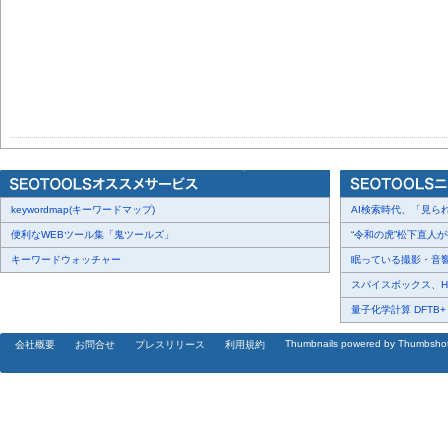
keywordmap(キーワードマップ)
AI検索時代、「見られ
便利なWEBツール集「鬼ツールズ」
“令和の虎”松下直人が書
キーワードウォッチャー
眠っている撮影・音響・
スパイスボックス、Haku
量子化学計算 DFTB+ に
Thumbnails powered by Thumbsho
会社概要
お問合せ
プレスリリース
利用規約