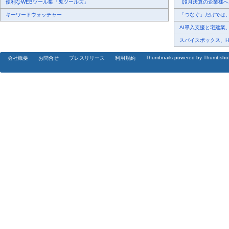
便利なWEBツール集「鬼ツールズ」
【9月決算の企業様へ】
キーワードウォッチャー
「つなぐ」だけでは、デ
AI導入支援と宅建業、
スパイスボックス、Haku
Thumbnails powered by Thumbsho
会社概要
お問合せ
プレスリリース
利用規約