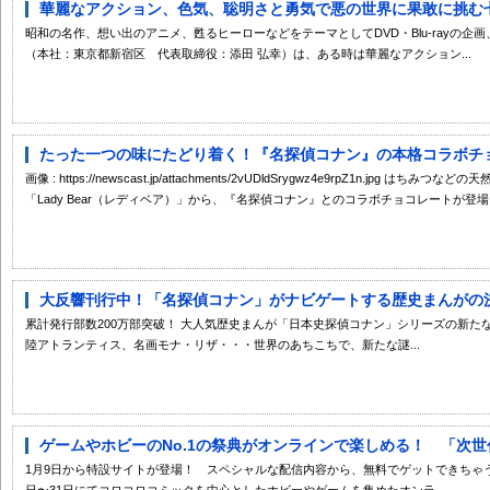
華麗なアクション、色気、聡明さと勇気で悪の世界に果敢に挑む七人
昭和の名作、想い出のアニメ、甦るヒーローなどをテーマとしてDVD・Blu-rayの
（本社：東京都新宿区 代表取締役：添田 弘幸）は、ある時は華麗なアクション...
たった一つの味にたどり着く！『名探偵コナン』の本格コラボチョコ
画像 : https://newscast.jp/attachments/2vUDldSrygwz4e9rpZ1n.jp
「Lady Bear（レディベア）」から、『名探偵コナン』とのコラボチョコレートが登場！ 画像 :
大反響刊行中！「名探偵コナン」がナビゲートする歴史まんがの決定
累計発行部数200万部突破！ 大人気歴史まんが「日本史探偵コナン」シリーズの新たな
陸アトランティス、名画モナ・リザ・・・世界のあちこちで、新たな謎...
ゲームやホビーのNo.1の祭典がオンラインで楽しめる！ 「次世代
1月9日から特設サイトが登場！ スペシャルな配信内容から、無料でゲットできちゃう
日〜31日にてコロコロコミックを中心としたホビーやゲームを集めたオンラ...