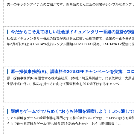
秀一のキッチンアイテムのご紹介です。新商品のとんぼ玉のお箸やシンプルなタンブラー
今だからこそ見てほしい社会派ドキュメンタリー番組の監督が実話を
社会派ドキュメンタリー番組の監督が実話を元に描いた衝撃作で、企業の不正を暴き出
年2月3日(水)よりTSUTAYA先行レンタル開始＆DVD-BOX1発売、TSUTAYA TV配信に先
原一探偵事務所(R)、調査料金20％OFFキャンペーンを実施 コロ
原一探偵事務所(R)を運営する株式会社原一(本社：埼玉県川越市、代表取締役：大原
生活様式に伴い、悩みを持つ方に向けて調査料金を20％値下げするキャンペ...
謎解きゲームで”ひらめく”おうち時間を満喫しよう！ ぶっ通しで約1
リアル謎解きゲームの企画制作を専門とする株式会社ハレガケは、コロナのおうち時
うちで遊べる謎解きゲーム(持ち帰り謎)を詰め合わせた「おうち時間応援！...