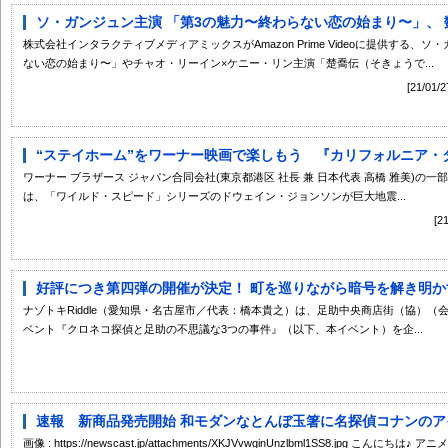
ソ・ガンジュン主演 「第3の魅力〜終わらない恋の始まり〜」、 数
株式会社インタラクティブメディアミックスがAmazon Prime Videoに提供する
ない恋の始まり〜」やチャオ・リーイン×ケニー・リン主演「楚喬伝（そきょうで...
[21/
“ステイホーム”をワーナー映画で楽しもう 『カリフォルニア・ダウ
ワーナー ブラザース ジャパン合同会社(東京都港区 社長 兼 日本代表 高橋 雅美)の
は、「ワイルド・スピード」シリーズのドウェイン・ジョンソンが巨大地震...
[
好評につき第四弾の開催が決定！ 町を巡りながら暗号を解き明かす謎
ナゾトキRiddle（愛知県・名古屋市／代表：橋本貴之）は、足助中央商店街（協）
ベント『クロネコ探偵と足助の不思議な3つの事件』（以下、本イベント）を企...
速報 新商品発売開始 和モダンなとんぼ玉箸に名探偵コナンのアイテ
画像 : https://newscast.jp/attachments/XKJVvwginUnzlbml1SS8.jp