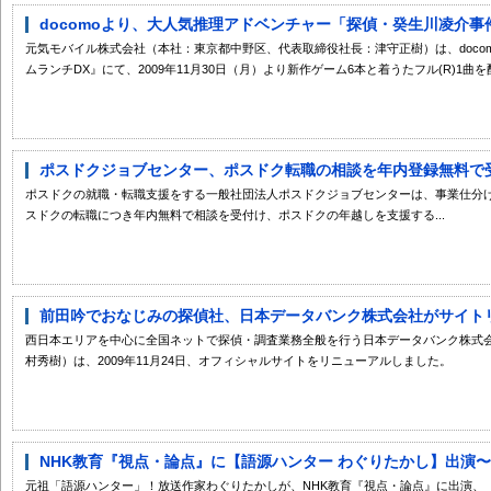
docomoより、大人気推理アドベンチャー「探偵・癸生川凌介事件
元気モバイル株式会社（本社：東京都中野区、代表取締役社長：津守正樹）は、doco
ムランチDX』にて、2009年11月30日（月）より新作ゲーム6本と着うたフル(R)1曲を配.
ポスドクジョブセンター、ポスドク転職の相談を年内登録無料で
ポスドクの就職・転職支援をする一般社団法人ポスドクジョブセンターは、事業仕分
スドクの転職につき年内無料で相談を受付け、ポスドクの年越しを支援する...
前田吟でおなじみの探偵社、日本データバンク株式会社がサイト
西日本エリアを中心に全国ネットで探偵・調査業務全般を行う日本データバンク株式
村秀樹）は、2009年11月24日、オフィシャルサイトをリニューアルしました。
NHK教育『視点・論点』に【語源ハンター わぐりたかし】出演〜「
元祖「語源ハンター」！放送作家わぐりたかしが、NHK教育『視点・論点』に出演、