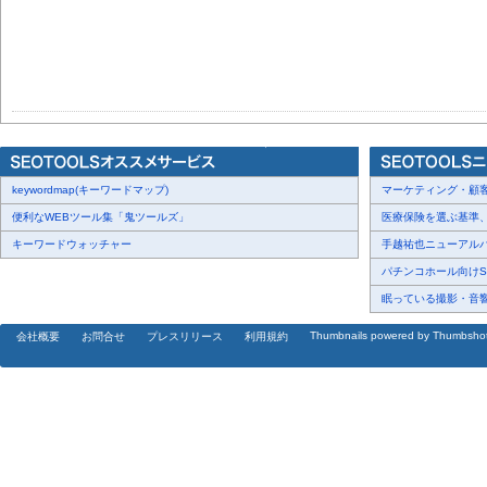
keywordmap(キーワードマップ)
マーケティング・顧客・
便利なWEBツール集「鬼ツールズ」
医療保険を選ぶ基準、圧
キーワードウォッチャー
手越祐也ニューアルバム
パチンコホール向けSN
眠っている撮影・音響・
Thumbnails powered by Thumbsho
会社概要
お問合せ
プレスリリース
利用規約