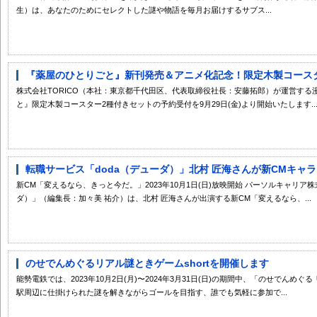
生）は、あなたのためにセレクトした謎や物語を毎月お届けするサブス...
『薬屋のひとりごと』新刊発売＆アニメ化記念！限定木製コースター
株式会社TORICO（本社：東京都千代田区、代表取締役社長：安藤拓郎）が運営す
と』限定木製コースター2種付きセットの予約受付を9月29日(金)より開始いたします..
転職サービス「doda（デューダ）」北村 匠海さんが新CMキャラク
新CM「変えるなら、きっと今だ。」2023年10月1日(日)放映開始 パーソルキャリア
ダ）」（編集長：加々美 祐介）は、北村 匠海さんが出演する新CM「変えるなら、...
のせでんめぐるリアル謎ときゲームshortを開催します
能勢電鉄では、2023年10月2日(月)〜2024年3月31日(日)の期間中、「のせでんめぐる
駅周辺に仕掛けられた謎を解きながらゴールを目指す、誰でも気軽に参加で...