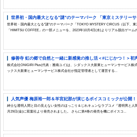
世界初・国内最大となる"謎"のテーマパーク 「東京ミステリーサー
世界初・国内最大となる"謎"のテーマパーク「TOKYO MYSTERY CIRCUS（以
「HIMITSU COFFEE」の一部メニューを、2023年10月4日(水)よりリアル脱出ゲームの
修善寺 虹の郷で自然と一緒に新感覚の推し活＜#にじかつ！＞初声
株式会社ONIGIRI Plus(代表：雅南ユイ)は、シダックス大新東ヒューマンサービス
ックス大新東ヒューマンサービス株式会社が指定管理者として運営する...
人気声優 梅原裕一郎＆羊宮妃那が演じるボイスコミックが公開！『
紳士な透明人間と目の見えない女性のほっこり＆じれキュンなラブコメ『透明男と人間
月29日(金)に双葉社より発売されました。 さらに第4巻の発売を機にボイスコ...