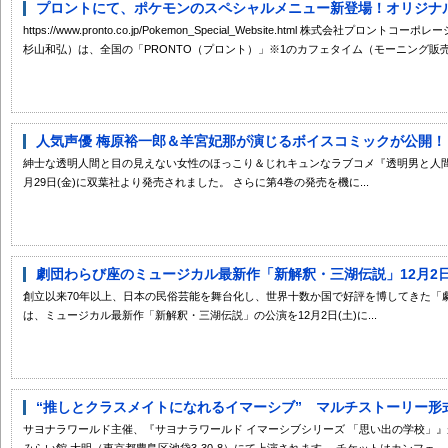
プロントにて、ポケモンのスペシャルメニュー新登場！オリジナルグ
https://www.pronto.co.jp/Pokemon_Special_Website.html 株式会
杉山和弘）は、全国の「PRONTO（プロント）」※1のカフェタイム（モーニング販売時
人気声優 梅原裕一郎＆羊宮妃那が演じるボイスコミックが公開！『
紳士な透明人間と目の見えない女性のほっこり＆じれキュンなラブコメ『透明男と人間
月29日(金)に双葉社より発売されました。 さらに第4巻の発売を機に...
劇団わらび座のミュージカル最新作「新解釈・三湖伝説」12月2日(土
創立以来70年以上、日本の民俗芸能を舞台化し、世界十数か国で好評を博してきた「劇
は、ミュージカル最新作「新解釈・三湖伝説」の公演を12月2日(土)に...
“推しとクラスメイトになれるイマーシブ” マルチストーリー形式で
サヨナラワールド主催、『サヨナラワールド イマーシブシリーズ 「思い出の学校」』が20
みらい館 大明（東京都豊島区池袋3-30-8）にて上演されます。 チケットはカンフェ...