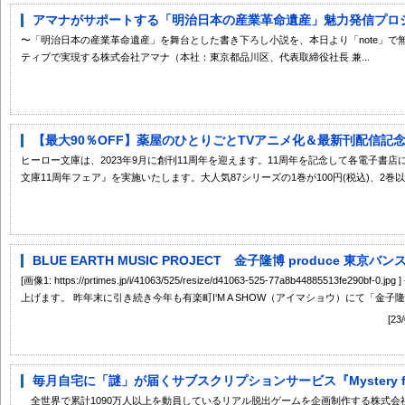
アマナがサポートする「明治日本の産業革命遺産」魅力発信プロジェ
〜「明治日本の産業革命遺産」を舞台とした書き下ろし小説を、本日より「note」で
ティブで実現する株式会社アマナ（本社：東京都品川区、代表取締役社長 兼...
【最大90％OFF】薬屋のひとりごとTVアニメ化＆最新刊配信記念！
ヒーロー文庫は、2023年9月に創刊11周年を迎えます。11周年を記念して各電子書店にて9
文庫11周年フェア』を実施いたします。大人気87シリーズの1巻が100円(税込)、2巻以降
BLUE EARTH MUSIC PROJECT 金子隆博 produce 東京バ
[画像1: https://prtimes.jp/i/41063/525/resize/d41063-525-77a8b44885513
上げます。 昨年末に引き続き今年も有楽町I‘M A SHOW（アイマショウ）にて「金子隆博pr
[2
毎月自宅に「謎」が届くサブスクリプションサービス『Mystery for Y
全世界で累計1090万人以上を動員しているリアル脱出ゲームを企画制作する株式会社