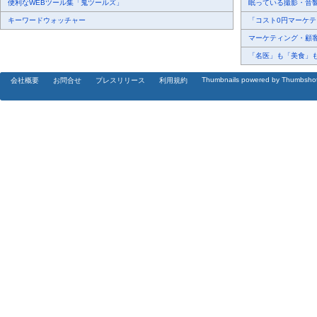
便利なWEBツール集「鬼ツールズ」
眠っている撮影・音響・
キーワードウォッチャー
「コスト0円マーケティ
マーケティング・顧客・
「名医」も「美食」も掲
Thumbnails powered by Thumbsho
会社概要
お問合せ
プレスリリース
利用規約