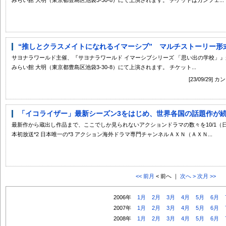
“推しとクラスメイトになれるイマーシブ” マルチストーリー形式で
サヨナラワールド主催、『サヨナラワールド イマーシブシリーズ 「思い出の学校」』が20
みらい館 大明（東京都豊島区池袋3-30-8）にて上演されます。 チケット...
[23/09/2
「イコライザー」最新シーズン3をはじめ、世界各国の話題作が続々
最新作から蔵出し作品まで、ここでしか見られないアクションドラマの数々を10/1（
本初放送*2 日本唯一の*3 アクション海外ドラマ専門チャンネルＡＸＮ（ＡＸＮ...
<< 前月
< 前へ ｜
次へ >
次月 >>
2006年
1月
2月
3月
4月
5月
6月
2007年
1月
2月
3月
4月
5月
6月
2008年
1月
2月
3月
4月
5月
6月