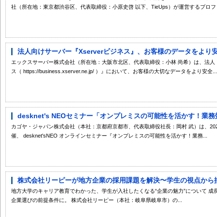
社（所在地：東京都渋谷区、代表取締役：小原史啓 以下、TieUps）が運営するプロフィ
法人向けサーバー『Xserverビジネス』、お客様のデータをより安
エックスサーバー株式会社（所在地：大阪市北区、代表取締役：小林 尚希）は、法人・企
ス（ https://business.xserver.ne.jp/ ）』において、お客様の大切なデータをより安全...
desknet's NEOセミナー「オンプレミスの可能性を活かす！業務
カゴヤ・ジャパン株式会社（本社：京都府京都市、代表取締役社長：岡村 武）は、202
催、 desknet'sNEO オンラインセミナー『オンプレミスの可能性を活かす！業務...
株式会社リーピーが地方企業の採用課題を解決〜学生の視点から描く
地方大学のキャリア教育でわかった、学生が入社したくなる“企業の魅力”について 
企業選びの前提条件に。 株式会社リーピー（本社：岐阜県岐阜市）の...