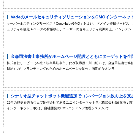
VadeのメールセキュリティソリューションをGMOインターネッ
サーバーホスティングサービス「ConoHa byGMO」および、ドメイン登録サービス「お
ュリティを強化 AIベースの脅威検出、ユーザーのセキュリティ意識向上、インシデント.
金森司法書士事務所がホームページ開設とともにターゲットを全国に
株式会社リーピー（本社：岐阜県岐阜市、代表取締役：川口聡）は、金森司法書士事
耕治）のリブランディングのためのホームページを制作。画期的なオンラ...
シナリオ型チャットボット機能追加でコンバージョン数向上を支援 
23年の歴史を誇るウェブ制作会社であるユニインターネットラボ株式会社(所在地：東
インターネットラボ)は、自社開発のCMS(コンテンツ管理システム)で...