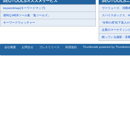
keywordmap(キーワードマップ)
ヴァリューズ、消費者行
便利なWEBツール集「鬼ツールズ」
スパイスボックス、Haku
キーワードウォッチャー
“令和の虎”松下直人が書
企業のマーケティング内
眠っている撮影・音響・
Thumbnails powered by Thumbsho
会社概要
お問合せ
プレスリリース
利用規約