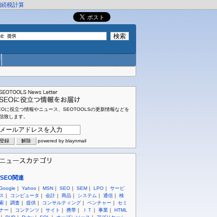
相続税計算
EOに役立つ情報やニュース、SEOTOOLSの更新情報などを
信致します。
powered by blaynmail
SEO関連
Google
｜
Yahoo
｜
MSN
｜
SEO
｜
SEM
｜
LPO
｜
サービ
ス
｜
コンピュータ
｜
会計
｜
商品
｜
システム
｜
通信
｜
検
索
｜
調査
｜
提供
｜
コンサルティング
｜
ベンチャー
｜
セミ
ナー
｜
コンテンツ
｜
サイト
｜
携帯
｜
ＩＴ
｜
事業
｜
HTML