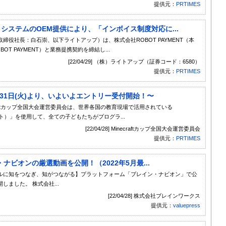
提供元：
PRTIMES
にＪシステムのOEM提供により、「インボイス制度対応に...
役社長：白石崇、以下ライトアップ）は、株式会社ROBOT PAYMENT（本
 PAYMENT）と業務提携契約を締結し...
[22/04/29] （株）ライトアップ（証券コード：6580）
提供元：
PRTIMES
〜5月31日(火)より、いよいよエントリー受付開始！〜
/ Minecraftカップ全国大会運営委員会は、世界各国の教育現場で活用されている
版マインクラフト）」を使用して、全ての子どもたちがプログラ...
[22/04/28] Minecraftカップ全国大会運営委員会
提供元：
PRTIMES
ビオンの厳選動画を公開！（2022年5月最...
ルに知をつなぎ、知がつながる】プラットフォーム「ブレイン・ナビオン」で公
ました。 株式会社...
[22/04/28] 株式会社ブレインワークス
提供元：
valuepress