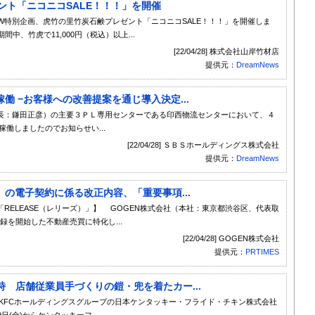
ント「ニコニコSALE！！！」を開催
W特別企画、虎竹の里竹炭石鹸プレゼント「ニコニコSALE！！！」を開催しま
期間中、竹虎で11,000円（税込）以上...
[22/04/28] 株式会社山岸竹材店
提供元：
DreamNews
 −お客様への改善提案を通じ導入決定...
長：鎌田正彦）の主要３ＰＬ専用センターである印西物流センターにおいて、４
y）が稼働しましたのでお知らせい...
[22/04/28] ＳＢＳホールディングス株式会社
提供元：
DreamNews
の電子契約に係る改正内容、「重要事項...
RELEASE（レリーズ）」】 GOGEN株式会社（本社：東京都渋谷区、代表取
登録を開始した不動産売買に特化し...
[22/04/28] GOGEN株式会社
提供元：
PRTIMES
詩 店舗従業員手づくりの鎧・兜を着たカー...
KFCホールディングスグループの日本ケンタッキー・フライド・チキン株式会社
日(金)からケンタッキーフ...