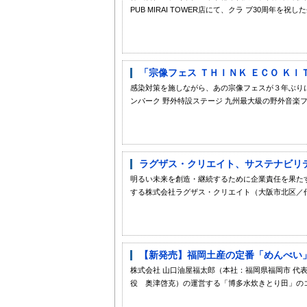
PUB MIRAI TOWER店にて、クラ ブ30周年を祝
「宗像フェス ＴＨＩＮＫ ＥＣＯ ＫＩ
感染対策を施しながら、あの宗像フェスが３年ぶりに野外
ンパーク 野外特設ステージ 九州最大級の野外音楽フェ
ラグザス・クリエイト、サステナビリテ
明るい未来を創造・継続するために企業責任を果た
する株式会社ラグザス・クリエイト（大阪市北区／代表
【新発売】福岡土産の定番「めんべい」
株式会社 山口油屋福太郎（本社：福岡県福岡市 代表取
役 奥津啓克）の運営する「博多水炊きとり田」のコラ