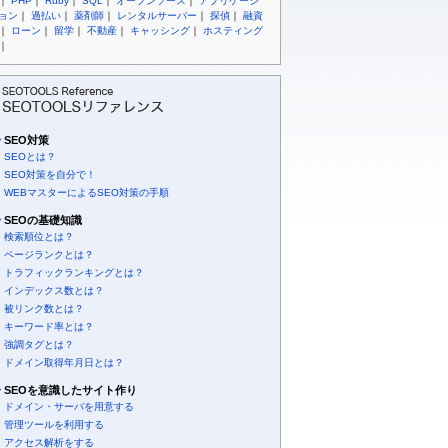
｜
PHP
｜
Ruby
｜
SQL
｜
オープンソース
｜
アプリケーシ
ョン
｜
過払い
｜
薬剤師
｜
レンタルサーバー
｜
探偵
｜
融資
｜
ローン
｜
留学
｜
不動産
｜
キャッシング
｜
ホスティング
｜
SEO対策
SEOとは？
SEO対策を自分で！
WEBマスターによるSEO対策の手順
SEOの基礎知識
検索順位とは？
ページランクとは？
トラフィックランキングとは？
インデックス数とは？
被リンク数とは？
キーワード率とは？
強調タグとは？
ドメイン取得年月日とは？
SEOを意識したサイト作り
ドメイン・サーバを用意する
管理ツールを利用する
アクセス解析をする