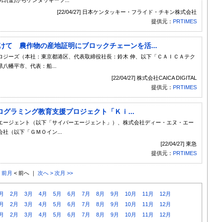
[22/04/27] 日本ケンタッキー・フライド・チキン株式会社
提供元：
PRTIMES
向けて 農作物の産地証明にブロックチェーンを活...
ジーズ（本社：東京都港区、代表取締役社長：鈴木 伸、以下「ＣＡＩＣＡテク
八幡平市、代表：船...
[22/04/27] 株式会社CAICA DIGITAL
提供元：
PRTIMES
グラミング教育支援プロジェクト「Ｋｉ...
エージェント（以下「サイバーエージェント」）、株式会社ディー・エヌ・エー
社（以下「ＧＭＯイン...
[22/04/27] 東急
提供元：
PRTIMES
< 前月
< 前へ ｜
次へ >
次月 >>
月
2月
3月
4月
5月
6月
7月
8月
9月
10月
11月
12月
月
2月
3月
4月
5月
6月
7月
8月
9月
10月
11月
12月
月
2月
3月
4月
5月
6月
7月
8月
9月
10月
11月
12月