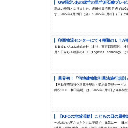
GW限定♪あの虎竹の里竹炭石鹸プレゼ
新緑の季節となりました。虎斑竹専門店 竹虎ではG
す。2022年4月29日（金）〜2022年5月8日（日）の
印西物流センターにて４種類のＬＴが稼働
ＳＢＳロジコム株式会社（本社：東京都新宿区、社
月１日から４種類のＬＴ（Logistics Technolog
業界初！「宅地建物取引業法施行規則」
【不動産売買特化型電子契約・契約書管理サービス「
締役CEO：和田浩明）は、2022年3月9日より事前
【KFCの地域活動】こどもの日の風物
〜地域のお客さまとともに笑顔で、元気に〜 日本
(社長：判治 孝之、本社：神奈川県横浜市)は、4月29