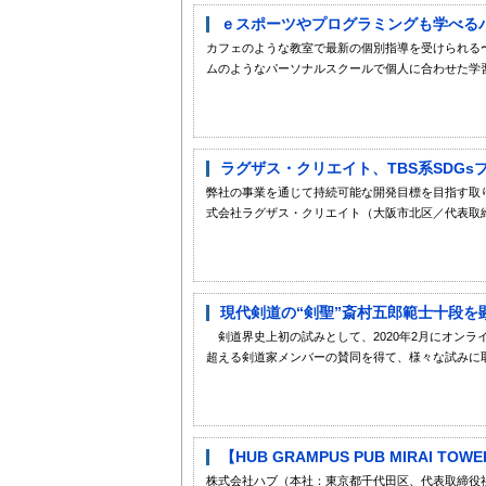
ｅスポーツやプログラミングも学べる
カフェのような教室で最新の個別指導を受けられる
ムのようなパーソナルスクールで個人に合わせた学習
ラグザス・クリエイト、TBS系SDGsプ
弊社の事業を通じて持続可能な開発目標を目指す取
式会社ラグザス・クリエイト（大阪市北区／代表取締役
現代剣道の“剣聖”斎村五郎範士十段を顕
剣道界史上初の試みとして、2020年2月にオンラ
超える剣道家メンバーの賛同を得て、様々な試みに取り組
【HUB GRAMPUS PUB MIRAI
株式会社ハブ（本社：東京都千代田区、代表取締役社長