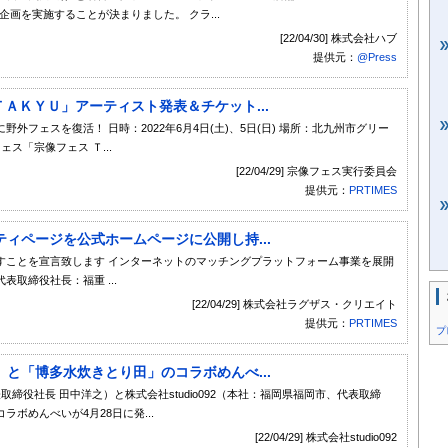
した企画を実施することが決まりました。 クラ...
[22/04/30] 株式会社ハブ
提供元：
@Press
ＴＡＫＹＵ」アーティスト発表＆チケット...
フェスを復活！ 日時：2022年6月4日(土)、5日(日) 場所：北九州市グリー
ス「宗像フェス Ｔ...
[22/04/29] 宗像フェス実行委員会
提供元：
PRTIMES
ィページを公式ホームページに公開し持...
すことを宣言致します インターネットのマッチングプラットフォーム事業を展開
取締役社長：福重 ...
[22/04/29] 株式会社ラグザス・クリエイト
提供元：
PRTIMES
プ
と「博多水炊きとり田」のコラボめんべ...
締役社長 田中洋之）と株式会社studio092（本社：福岡県福岡市、代表取締
ボめんべいが4月28日に発...
[22/04/29] 株式会社studio092