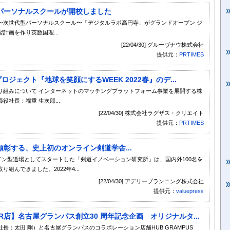
パーソナルスクールが開校しました
〜次世代型パーソナルスクール〜「デジタルラボ高円寺」がグランドオープン ジ
計画を作り英数国理...
[22/04/30] グルーヴナウ株式会社
提供元：
PRTIMES
ロジェクト『地球を笑顔にするWEEK 2022春』のデ...
り組みについて インターネットのマッチングプラットフォーム事業を展開する株
社長：福重 生次郎...
[22/04/30] 株式会社ラグザス・クリエイト
提供元：
PRTIMES
彰する、史上初のオンライン剣道学舎...
イン型道場としてスタートした「剣道イノベーション研究所」は、国内外100名を
んできました。2022年4...
[22/04/30] アデリープランニング株式会社
提供元：
valuepress
 TOWER店】名古屋グランパス創立30 周年記念企画 オリジナルタ...
：太田 剛）と名古屋グランパスのコラボレーション店舗HUB GRAMPUS