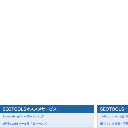
keywordmap(キーワードマップ)
パチンコホール向けSN
便利なWEBツール集「鬼ツールズ」
眠っている撮影・音響・