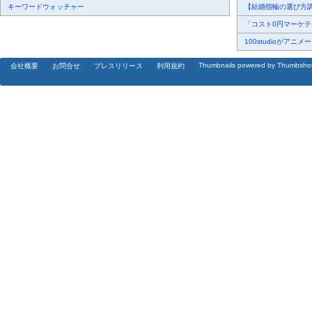
キーワードウォッチャー
【結婚指輪の選び方調査
「コスト0円マーケティ
100studioがアニメ
Thumbnails powered by Thumbsho
会社概要
お問合せ
プレスリリース
利用規約