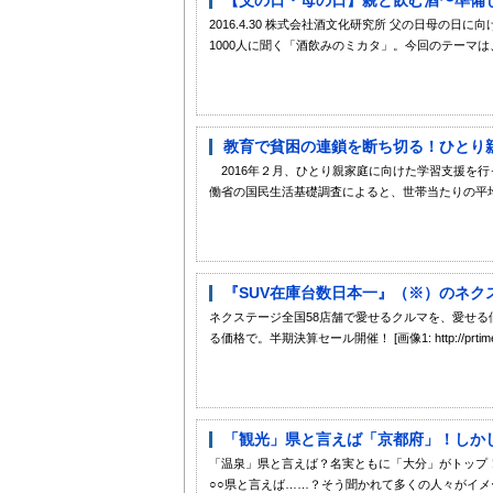
2016.4.30 株式会社酒文化研究所 父の日母
1000人に聞く「酒飲みのミカタ」。今回のテーマは
教育で貧困の連鎖を断ち切る！ひとり親
2016年２月、ひとり親家庭に向けた学習支援を
働省の国民生活基礎調査によると、世帯当たりの平均
『SUV在庫台数日本一』（※）のネク
ネクステージ全国58店舗で愛せるクルマを、愛せる
る価格で。半期決算セール開催！ [画像1: http://prtimes.jp/i/
「観光」県と言えば「京都府」！しかし
「温泉」県と言えば？名実ともに「大分」がトップ！
○○県と言えば……？そう聞かれて多くの人々がイメー