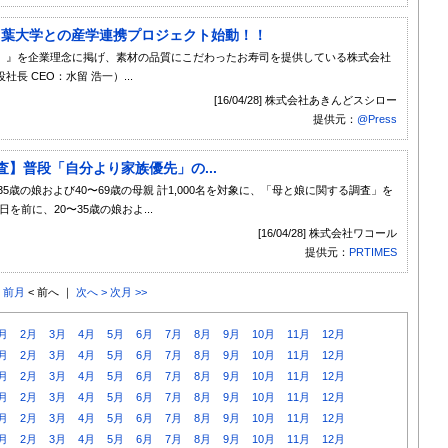
常葉大学との産学連携プロジェクト始動！！
。』を企業理念に掲げ、素材の品質にこだわったお寿司を提供している株式会社
 CEO：水留 浩一）...
[16/04/28] 株式会社あきんどスシロー
提供元：
@Press
】普段「自分より家族優先」の...
5歳の娘および40〜69歳の母親 計1,000名を対象に、「母と娘に関する調査」を
を前に、20〜35歳の娘およ...
[16/04/28] 株式会社ワコール
提供元：
PRTIMES
< 前月
< 前へ ｜
次へ >
次月 >>
月
2月
3月
4月
5月
6月
7月
8月
9月
10月
11月
12月
月
2月
3月
4月
5月
6月
7月
8月
9月
10月
11月
12月
月
2月
3月
4月
5月
6月
7月
8月
9月
10月
11月
12月
月
2月
3月
4月
5月
6月
7月
8月
9月
10月
11月
12月
月
2月
3月
4月
5月
6月
7月
8月
9月
10月
11月
12月
月
2月
3月
4月
5月
6月
7月
8月
9月
10月
11月
12月