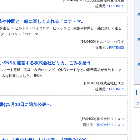
提供元：
PRTIMES
や仲間と一緒に楽しく走れる「コナ・マ...
を走る 〜 ヒルトン・ワイコロア・ビレッジは、家族や仲間と一緒に楽しく走る
グ・イベント「コナ・マ...
[16/04/30] ヒルトン・ハワイ
提供元：
PRTIMES
いSNSを運営する株式会社ピリカ。ごみを拾う...
、スマート電球、高級ごみ拾いトング、QUOカードなどの豪華賞品が当たるキャ
を回収しました。 5/3の「...
[16/04/30] 株式会社ピリカ
提供元：
PRTIMES
プ
書は5月10日に追加公表へ
[16/04/30] 株式会社フィスコ
提供元：
株式会社フィスコ
い「親のお気に入りの酒」【酒飲み1000...