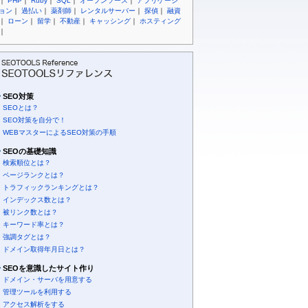
｜
PHP
｜
Ruby
｜
SQL
｜
オープンソース
｜
アプリケーシ
ョン
｜
過払い
｜
薬剤師
｜
レンタルサーバー
｜
探偵
｜
融資
｜
ローン
｜
留学
｜
不動産
｜
キャッシング
｜
ホスティング
｜
SEO対策
SEOとは？
SEO対策を自分で！
WEBマスターによるSEO対策の手順
SEOの基礎知識
検索順位とは？
ページランクとは？
トラフィックランキングとは？
インデックス数とは？
被リンク数とは？
キーワード率とは？
強調タグとは？
ドメイン取得年月日とは？
SEOを意識したサイト作り
ドメイン・サーバを用意する
管理ツールを利用する
アクセス解析をする