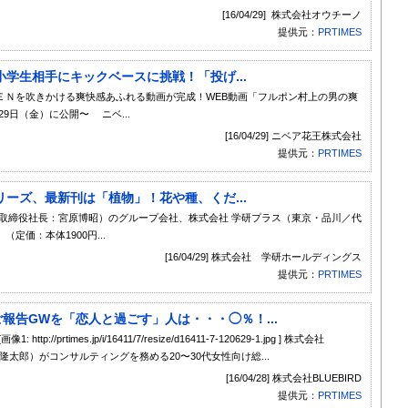
[16/04/29] 株式会社オウチーノ
提供元：
PRTIMES
学生相手にキックベースに挑戦！「投げ...
ＥＮを吹きかける爽快感あふれる動画が完成！WEB動画「フルポン村上の男の爽
29日（金）に公開〜 ニベ...
[16/04/29] ニベア花王株式会社
提供元：
PRTIMES
ーズ、最新刊は「植物」！花や種、くだ...
取締役社長：宮原博昭）のグループ会社、株式会社 学研プラス（東京・品川／代
価：本体1900円...
[16/04/29] 株式会社 学研ホールディングス
提供元：
PRTIMES
報告GWを「恋人と過ごす」人は・・・◯％！...
p://prtimes.jp/i/16411/7/resize/d16411-7-120629-1.jpg ] 株式会社
木隆太郎）がコンサルティングを務める20〜30代女性向け総...
[16/04/28] 株式会社BLUEBIRD
提供元：
PRTIMES