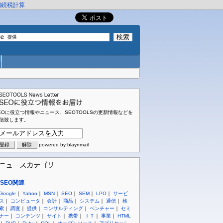
相続税計算
EOに役立つ情報やニュース、SEOTOOLSの更新情報などを
信致します。
powered by blaynmail
SEO関連
Google
｜
Yahoo
｜
MSN
｜
SEO
｜
SEM
｜
LPO
｜
サービ
ス
｜
コンピュータ
｜
会計
｜
商品
｜
システム
｜
通信
｜
検
索
｜
調査
｜
提供
｜
コンサルティング
｜
ベンチャー
｜
セミ
ナー
｜
コンテンツ
｜
サイト
｜
携帯
｜
ＩＴ
｜
事業
｜
HTML