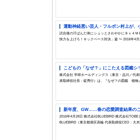
運動神経悪い芸人・フルポン村上が、小
試合後の汗ばんだ体にシュッとさわやかに８ｘ４Ｍ
快力を上げろ！キックベース対決」篇 〜 2016年4月
こどもの「なぜ？」にこたえる図鑑シリ
株式会社 学研ホールディングス（東京・品川／代表
表取締役社長：碇秀行）は、『なぜ？の図鑑 植物』（定
新年度、GW……春の恋愛調査結果のご
2016年4月28日 株式会社BLUEBIRD 株式会社TOBE [画像1: htt
BLUEBIRD（東京都港区高輪 代表取締役CEO：大