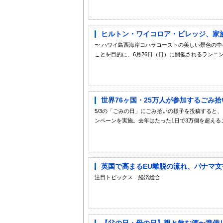
ヒルトン・ワイコロア・ビレッジ、家族
〜 ハワイ島西海岸コハラコーストの美しい景色の中
ことを目的に、6月26日（日）に開催されるランニン
世界76ヶ国・25万人が参加するごみ拾
5/3の「ごみの日」にごみ拾いの様子を投稿すると
ンペーンを実施。去年はたった1日で3万個を超えるごみ
英国で高まるEU離脱の流れ、パナマ文
注目トピックス 経済総合
【父の日・母の日】親と飲む酒〜準備した