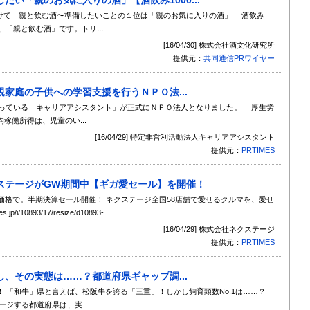
の日に向けて 親と飲む酒〜準備したいことの１位は「親のお気に入りの酒」 酒飲み
、「親と飲む酒」です。トリ...
[16/04/30] 株式会社酒文化研究所
提供元：
共同通信PRワイヤー
家庭の子供への学習支援を行うＮＰＯ法...
行っている「キャリアアシスタント」が正式にＮＰＯ法人となりました。 厚生労
稼働所得は、児童のい...
[16/04/29] 特定非営利活動法人キャリアアシスタント
提供元：
PRTIMES
ステージがGW期間中【ギガ愛セール】を開催！
価格で。半期決算セール開催！ ネクステージ全国58店舗で愛せるクルマを、愛せ
10893/17/resize/d10893-...
[16/04/29] 株式会社ネクステージ
提供元：
PRTIMES
、その実態は……？都道府県ギャップ調...
 「和牛」県と言えば、松阪牛を誇る「三重」！しかし飼育頭数No.1は……？
ジする都道府県は、実...