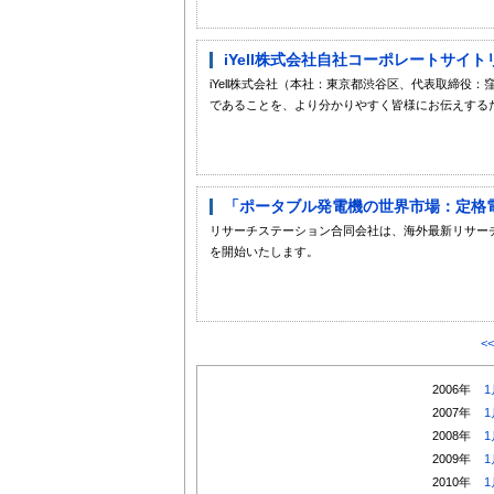
iYell株式会社自社コーポレートサイ
iYell株式会社（本社：東京都渋谷区、代表取締
であることを、より分かりやすく皆様にお伝えするた
「ポータブル発電機の世界市場：定格電力
リサーチステーション合同会社は、海外最新リサーチ
を開始いたします。
<
2006年
1
2007年
1
2008年
1
2009年
1
2010年
1