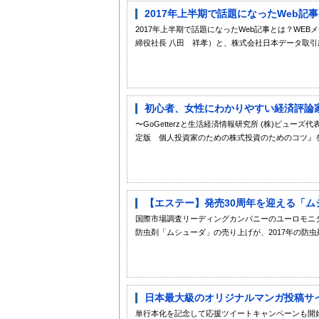
2017年上半期で話題になったWeb記事
2017年上半期で話題になったWeb記事とは？WE
締役社長 八田 祥孝）と、株式会社日本データ取引所（
初心者、女性にわかりやすい経済評論家
〜GoGetterzと生活経済情報研究所 (株)ビ
定版 個人投資家のための株式投資のためのコツ』を共
【エステー】発売30周年を迎える「ム
国際市場調査リーディングカンパニーのユーロモニタ
防虫剤「ムシューダ」の売り上げが、2017年の防虫剤
日本最大級のオリジナルマンガ投稿サイ
単行本化を記念して応援ツイートキャンペーンも開