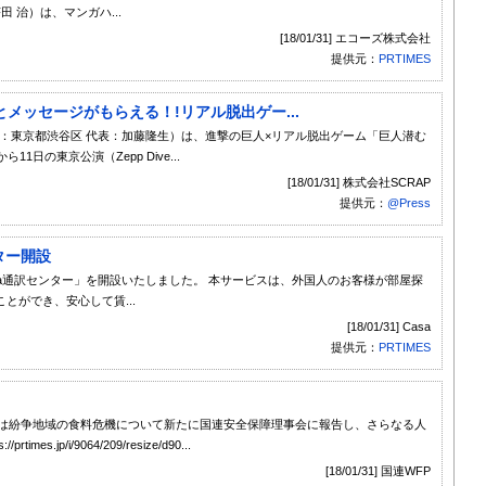
 治）は、マンガハ...
[18/01/31] エコーズ株式会社
提供元：
PRTIMES
メッセージがもらえる！!リアル脱出ゲー...
社：東京都渋谷区 代表：加藤隆生）は、進撃の巨人×リアル脱出ゲーム「巨人潜む
日の東京公演（Zepp Dive...
[18/01/31] 株式会社SCRAP
提供元：
@Press
ター開設
sa通訳センター」を開設いたしました。 本サービスは、外国人のお客様が部屋探
とができ、安心して賃...
[18/01/31] Casa
提供元：
PRTIMES
）は紛争地域の食料危機について新たに国連安全保障理事会に報告し、さらなる人
.jp/i/9064/209/resize/d90...
[18/01/31] 国連WFP