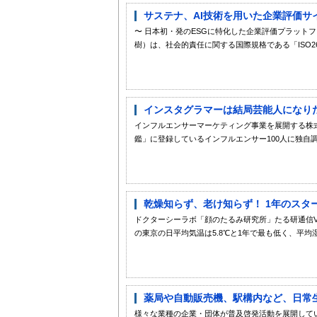
サステナ、AI技術を用いた企業評価サイト
〜 日本初・発のESGに特化した企業評価プラット
樹）は、社会的責任に関する国際規格である「ISO260
インスタグラマーは結局芸能人になりたい
インフルエンサーマーケティング事業を展開する株式会社
鑑」に登録しているインフルエンサー100人に独自調査
乾燥知らず、老け知らず！ 1年のスタ
ドクターシーラボ「顔のたるみ研究所」たる研通信Vo
の東京の日平均気温は5.8℃と1年で最も低く、平均湿度
薬局や自動販売機、駅構内など、日常生
様々な業種の企業・団体が普及啓発活動を展開して