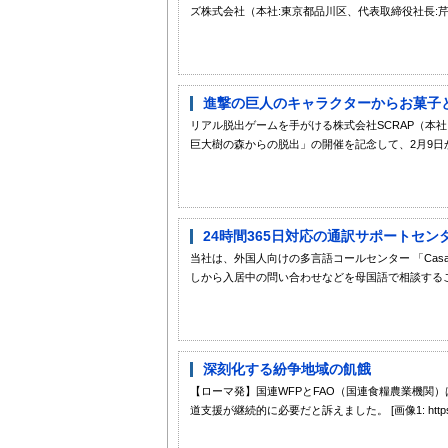
ズ株式会社（本社:東京都品川区、代表取締役社長:芹田
進撃の巨人のキャラクターからお菓子と
リアル脱出ゲームを手がける株式会社SCRAP（本
巨大樹の森からの脱出」の開催を記念して、2月9日から11
24時間365日対応の通訳サポートセン
当社は、外国人向けの多言語コールセンター 「Ca
しから入居中の問い合わせなどを母国語で相談するこ
深刻化する紛争地域の飢餓
【ローマ発】国連WFPとFAO（国連食糧農業機関
道支援が継続的に必要だと訴えました。 [画像1: https://prtimes