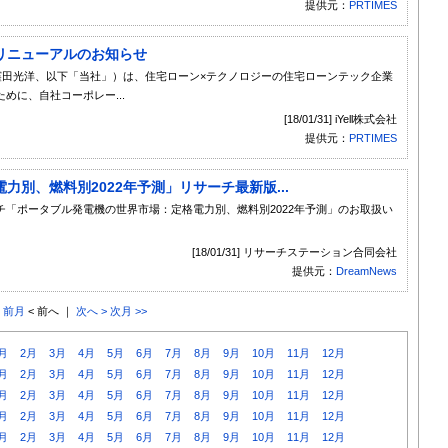
提供元：
PRTIMES
トリニューアルのお知らせ
役：窪田光洋、以下「当社」）は、住宅ローン×テクノロジーの住宅ローンテック企業
めに、自社コーポレー...
[18/01/31] iYell株式会社
提供元：
PRTIMES
別、燃料別2022年予測」リサーチ最新版...
「ポータブル発電機の世界市場：定格電力別、燃料別2022年予測」のお取扱い
[18/01/31] リサーチステーション合同会社
提供元：
DreamNews
< 前月
< 前へ ｜
次へ >
次月 >>
月
2月
3月
4月
5月
6月
7月
8月
9月
10月
11月
12月
月
2月
3月
4月
5月
6月
7月
8月
9月
10月
11月
12月
月
2月
3月
4月
5月
6月
7月
8月
9月
10月
11月
12月
月
2月
3月
4月
5月
6月
7月
8月
9月
10月
11月
12月
月
2月
3月
4月
5月
6月
7月
8月
9月
10月
11月
12月