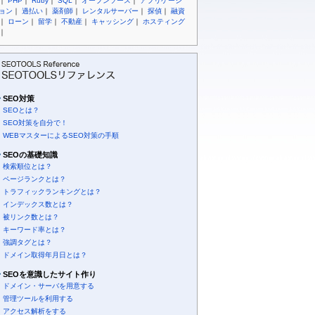
｜
PHP
｜
Ruby
｜
SQL
｜
オープンソース
｜
アプリケーシ
ョン
｜
過払い
｜
薬剤師
｜
レンタルサーバー
｜
探偵
｜
融資
｜
ローン
｜
留学
｜
不動産
｜
キャッシング
｜
ホスティング
｜
SEO対策
SEOとは？
SEO対策を自分で！
WEBマスターによるSEO対策の手順
SEOの基礎知識
検索順位とは？
ページランクとは？
トラフィックランキングとは？
インデックス数とは？
被リンク数とは？
キーワード率とは？
強調タグとは？
ドメイン取得年月日とは？
SEOを意識したサイト作り
ドメイン・サーバを用意する
管理ツールを利用する
アクセス解析をする