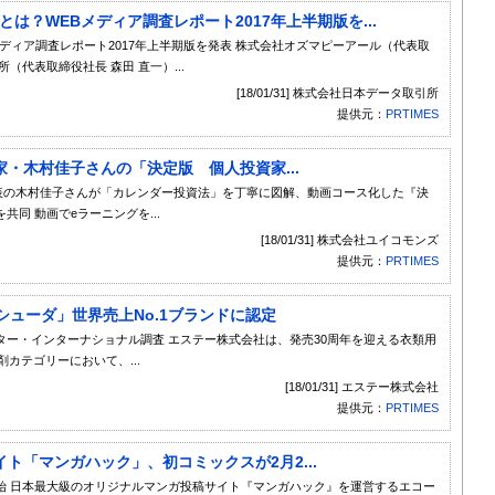
とは？WEBメディア調査レポート2017年上半期版を...
Bメディア調査レポート2017年上半期版を発表 株式会社オズマピーアール（代表取
代表取締役社長 森田 直一）...
[18/01/31] 株式会社日本データ取引所
提供元：
PRTIMES
・木村佳子さんの「決定版 個人投資家...
ューズ代表の木村佳子さんが「カレンダー投資法」を丁寧に図解、動画コース化した『決
同 動画でeラーニングを...
[18/01/31] 株式会社ユイコモンズ
提供元：
PRTIMES
シューダ」世界売上No.1ブランドに認定
ー・インターナショナル調査 エステー株式会社は、発売30周年を迎える衣類用
カテゴリーにおいて、...
[18/01/31] エステー株式会社
提供元：
PRTIMES
ト「マンガハック」、初コミックスが2月2...
始 日本最大級のオリジナルマンガ投稿サイト『マンガハック』を運営するエコー