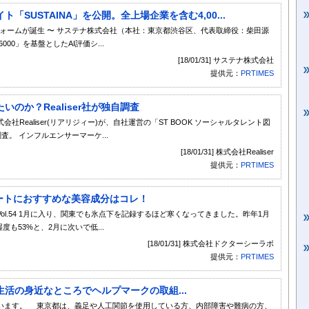
「SUSTAINA」を公開。全上場企業を含む4,00...
フォームが誕生 〜 サステナ株式会社（本社：東京都渋谷区、代表取締役：柴田源
00」を基盤としたAI評価シ...
[18/01/31] サステナ株式会社
提供元：
PRTIMES
のか？Realiser社が独自調査
Realiser(リアリジィー)が、自社運営の「ST BOOK ソーシャルタレント図
。 インフルエンサーマーケ...
[18/01/31] 株式会社Realiser
提供元：
PRTIMES
ートにおすすめな美容成分はコレ！
l.54 1月に入り、関東でも氷点下を記録するほど寒くなってきました。昨年1月
も53%と、2月に次いで低...
[18/01/31] 株式会社ドクターシーラボ
提供元：
PRTIMES
活の身近なところでヘルプマークの取組...
います。 東京都は、義足や人工関節を使用している方、内部障害や難病の方、