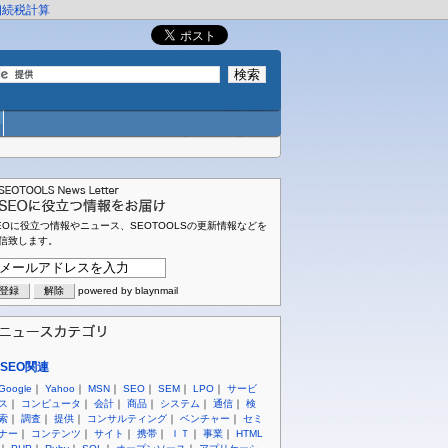
相続税計算
EOに役立つ情報やニュース、SEOTOOLSの更新情報などを
信致します。
powered by blaynmail
SEO関連
Google
｜
Yahoo
｜
MSN
｜
SEO
｜
SEM
｜
LPO
｜
サービ
ス
｜
コンピュータ
｜
会計
｜
商品
｜
システム
｜
通信
｜
検
索
｜
調査
｜
提供
｜
コンサルティング
｜
ベンチャー
｜
セミ
ナー
｜
コンテンツ
｜
サイト
｜
携帯
｜
ＩＴ
｜
事業
｜
HTML