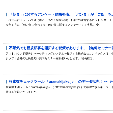
「朝食」に関するアンケート結果発表。「パン食」が「ご飯」を
株式会社ドゥ・ハウス（港区 代表：稲垣佳伸）は自社の運営するネット リサーチ
０年５月に 「朝ご飯に食べる物・飲む物に関するアンケート」を実施。 全...
不景気でも新規顧客を開拓する秘策があります。【無料セミナー
アウトバウンド型テレマーケティングシステムを提供する株式会社コンベックスは、
ジソフト会社の社長様向け共同セミナーを開催いたします。 社長様は、「...
検索数チェックツール 「aramakijake.jp」 のデータ拡充！ 〜 
検索数予測ツール「aramakijake.jp」（ http://aramakijake.jp/ ）で確認でき
件追加登録いたしました。