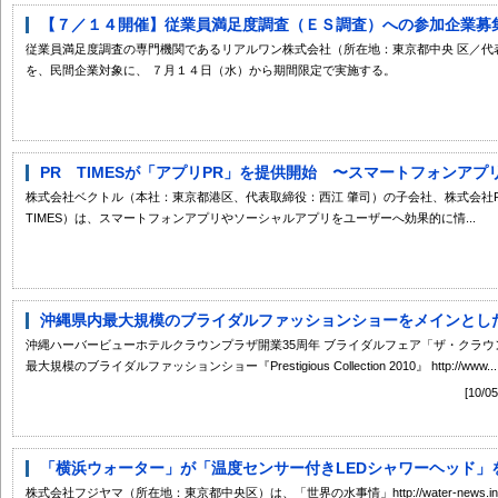
【７／１４開催】従業員満足度調査（ＥＳ調査）への参加企業募
従業員満足度調査の専門機関であるリアルワン株式会社（所在地：東京都中央 区／代
を、民間企業対象に、 ７月１４日（水）から期間限定で実施する。
PR TIMESが「アプリPR」を提供開始 〜スマートフォンアプリ
株式会社ベクトル（本社：東京都港区、代表取締役：西江 肇司）の子会社、株式会社PR 
TIMES）は、スマートフォンアプリやソーシャルアプリをユーザーへ効果的に情...
沖縄県内最大規模のブライダルファッションショーをメインとした、
沖縄ハーバービューホテルクラウンプラザ開業35周年 ブライダルフェア「ザ・クラウン
最大規模のブライダルファッションショー『Prestigious Collection 2010』 http://www...
[10
「横浜ウォーター」が「温度センサー付きLEDシャワーヘッド」をお
株式会社フジヤマ（所在地：東京都中央区）は、「世界の水事情」http://water-news.inf