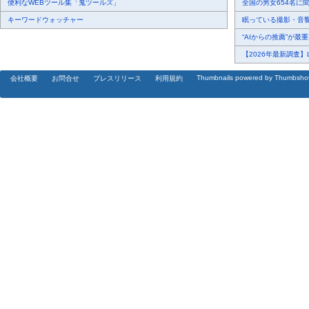
便利なWEBツール集「鬼ツールズ」
全国の男女654名に聞
キーワードウォッチャー
眠っている撮影・音響・
“AIからの推薦”が最重要
【2026年最新調査】L
Thumbnails powered by Thumbsho
会社概要
お問合せ
プレスリリース
利用規約