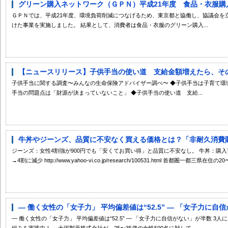
グリーン購入ネットワーク（ＧＰＮ）平成21年度 食品・衣服購入
ＧＰＮでは、平成21年度、環境負荷削減につなげるため、東京都と協働し、協議会を
けた事業を実施しました。 結果として、消費者は食品・衣服のグリーン購入...
【ニュースリリース】子供手当の使い道 支給金額増えたら、その分
子供手当に関する調査〜みんなの生命保険アドバイザー調べ〜 ◆子供手当は子育て環境
手当の問題点は「財源が決まっていないこと」 ◆子供手当の使い道 支給...
牛丼やジーンズ、品質に不安なく買える価格とは？「非耐久消費財に
ジーンズ：女性4割強が900円でも「安くてお買い得」と品質に不安なし。 牛丼：購入可
→4割に減少 http://www.yahoo-vi.co.jp/research/100531.html 首都圏一都三県在住の20〜
― 働く女性の「女子力」 平均偏差値は“52.5” ― 「女子力に自信
― 働く女性の「女子力」 平均偏差値は“52.5” ― 「女子力に自信がない」が半数 
組みを実践中！ 大塚製薬株式会社が、25〜35歳の女性500名に対して、...